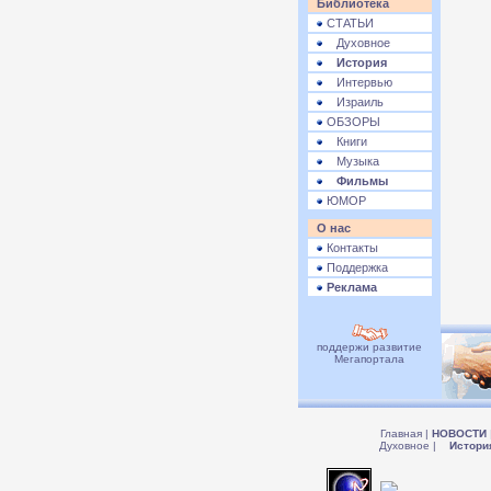
Библиотека
СТАТЬИ
Духовное
История
Интервью
Израиль
ОБЗОРЫ
Книги
Музыка
Фильмы
ЮМОР
О нас
Контакты
Поддержка
Реклама
поддержи развитие
Мегапортала
Главная
|
НОВОСТИ
Духовное
|
Истори