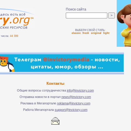
Поиск сайта
ВЫБЕРИ СВОЙ СТИЛЬ:
classic
fresh
original
light
числа:
44 399
Контакты
Общие вопросы сотрудничества
info@invictory.com
Отправка новости в портал
news@invictory.com
Реклама в Мегапортале
reklama@invictory.com
Работа Мегапортала
support@invictory.com