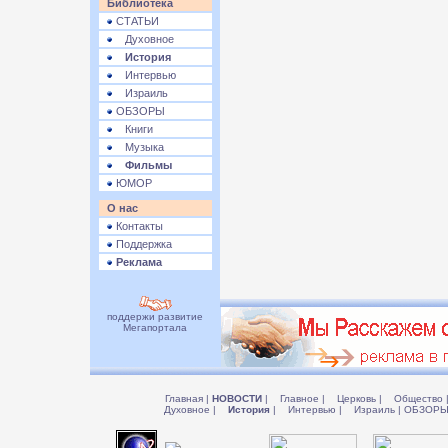
Библиотека
СТАТЬИ
Духовное
История
Интервью
Израиль
ОБЗОРЫ
Книги
Музыка
Фильмы
ЮМОР
О нас
Контакты
Поддержка
Реклама
поддержи развитие
Мегапортала
Главная
|
НОВОСТИ
|
Главное
|
Церковь
|
Общество
Духовное
|
История
|
Интервью
|
Израиль
|
ОБЗОР