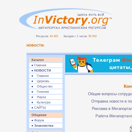
Ресурсов:
44 493
Заходов с 1 числа:
56 554
НОВОСТИ:
Каталог
Главная
НОВОСТИ
Главное
Церковь
Кон
Общество
Гонения
Общие вопросы сотруд
Наука
Отправка новости в п
Культура
САЙТЫ
Реклама в Мегапорта
Общение
Работа Мегапортал
Форум
Знакомства