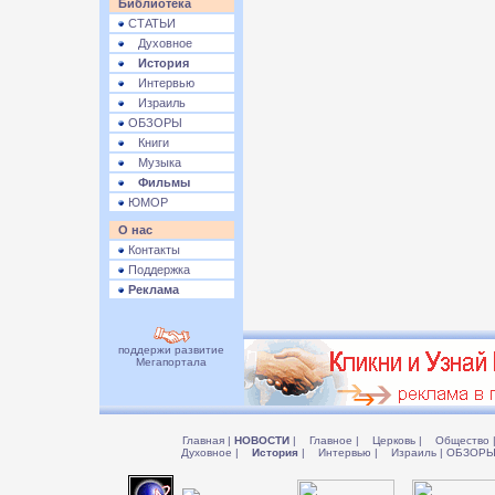
Библиотека
СТАТЬИ
Духовное
История
Интервью
Израиль
ОБЗОРЫ
Книги
Музыка
Фильмы
ЮМОР
О нас
Контакты
Поддержка
Реклама
поддержи развитие
Мегапортала
Главная
|
НОВОСТИ
|
Главное
|
Церковь
|
Общество
Духовное
|
История
|
Интервью
|
Израиль
|
ОБЗОР