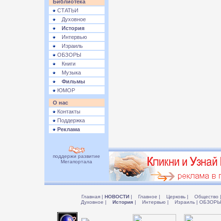
Библиотека
СТАТЬИ
Духовное
История
Интервью
Израиль
ОБЗОРЫ
Книги
Музыка
Фильмы
ЮМОР
О нас
Контакты
Поддержка
Реклама
поддержи развитие
Мегапортала
Главная
|
НОВОСТИ
|
Главное
|
Церковь
|
Общество
Духовное
|
История
|
Интервью
|
Израиль
|
ОБЗОР