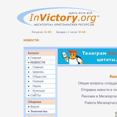
Ресурсов:
44 493
Заходов с 1 числа:
58 440
НОВОСТИ:
Каталог
Главная
НОВОСТИ
Главное
Церковь
Кон
Общество
Гонения
Общие вопросы сотруд
Наука
Отправка новости в п
Культура
САЙТЫ
Реклама в Мегапорта
Общение
Работа Мегапортал
Форум
Знакомства