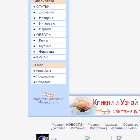
Библиотека
СТАТЬИ
Духовное
История
Интервью
Израиль
ОБЗОРЫ
Книги
Музыка
Фильмы
ЮМОР
О нас
Контакты
Поддержка
Реклама
поддержи развитие
Мегапортала
Главная
|
НОВОСТИ
|
Главное
|
Церковь
|
Общество
Духовное
|
История
|
Интервью
|
Израиль
|
ОБЗОР