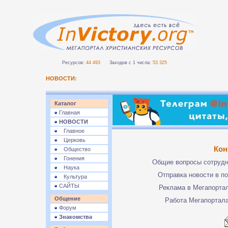
Ресурсов:
44 493
Заходов с 1 числа:
53 325
НОВОСТИ:
Каталог
Главная
НОВОСТИ
Главное
Церковь
Кон
Общество
Гонения
Общие вопросы сотруд
Наука
Отправка новости в п
Культура
САЙТЫ
Реклама в Мегапорта
Общение
Работа Мегапортал
Форум
Знакомства