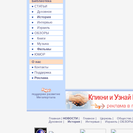
Библиотека
СТАТЬИ
Духовное
История
Интервью
Израиль
ОБЗОРЫ
Книги
Музыка
Фильмы
ЮМОР
О нас
Контакты
Поддержка
Реклама
поддержи развитие
Мегапортала
Главная
|
НОВОСТИ
|
Главное
|
Церковь
|
Общество
Духовное
|
История
|
Интервью
|
Израиль
|
ОБЗОР