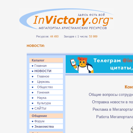
Ресурсов:
44 493
Заходов с 1 числа:
53 989
НОВОСТИ:
Каталог
Главная
НОВОСТИ
Главное
Церковь
Кон
Общество
Гонения
Общие вопросы сотруд
Наука
Отправка новости в п
Культура
САЙТЫ
Реклама в Мегапорта
Общение
Работа Мегапортал
Форум
Знакомства