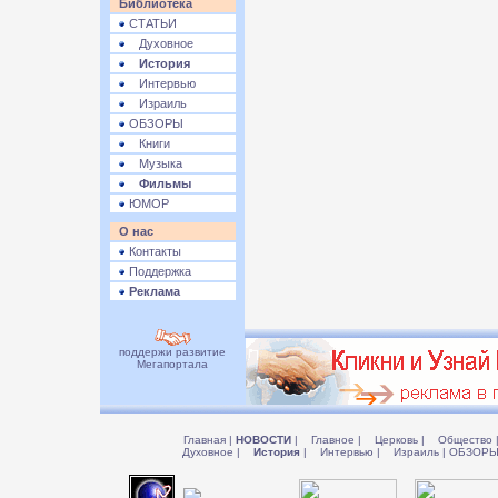
Библиотека
СТАТЬИ
Духовное
История
Интервью
Израиль
ОБЗОРЫ
Книги
Музыка
Фильмы
ЮМОР
О нас
Контакты
Поддержка
Реклама
поддержи развитие
Мегапортала
Главная
|
НОВОСТИ
|
Главное
|
Церковь
|
Общество
Духовное
|
История
|
Интервью
|
Израиль
|
ОБЗОР