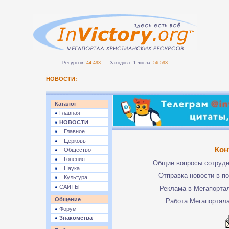
Ресурсов:
44 493
Заходов с 1 числа:
56 593
НОВОСТИ:
Каталог
Главная
НОВОСТИ
Главное
Церковь
Кон
Общество
Гонения
Общие вопросы сотруд
Наука
Отправка новости в п
Культура
САЙТЫ
Реклама в Мегапорта
Общение
Работа Мегапортал
Форум
Знакомства