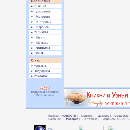
Библиотека
СТАТЬИ
Духовное
История
Интервью
Израиль
ОБЗОРЫ
Книги
Музыка
Фильмы
ЮМОР
О нас
Контакты
Поддержка
Реклама
поддержи развитие
Мегапортала
Главная
|
НОВОСТИ
|
Главное
|
Церковь
|
Общество
Духовное
|
История
|
Интервью
|
Израиль
|
ОБЗОР