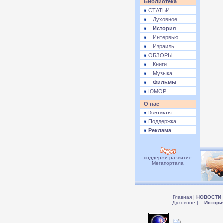
Библиотека
СТАТЬИ
Духовное
История
Интервью
Израиль
ОБЗОРЫ
Книги
Музыка
Фильмы
ЮМОР
О нас
Контакты
Поддержка
Реклама
поддержи развитие
Мегапортала
Главная
|
НОВОСТИ
Духовное
|
Истори