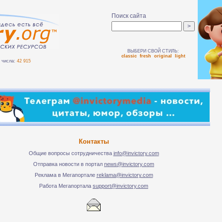
Поиск сайта
ВЫБЕРИ СВОЙ СТИЛЬ:
classic
fresh
original
light
числа:
42 915
Контакты
Общие вопросы сотрудничества
info@invictory.com
Отправка новости в портал
news@invictory.com
Реклама в Мегапортале
reklama@invictory.com
Работа Мегапортала
support@invictory.com