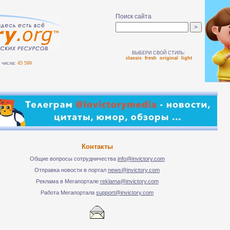
Поиск сайта
ВЫБЕРИ СВОЙ СТИЛЬ:
classic
fresh
original
light
числа:
45 599
Контакты
Общие вопросы сотрудничества
info@invictory.com
Отправка новости в портал
news@invictory.com
Реклама в Мегапортале
reklama@invictory.com
Работа Мегапортала
support@invictory.com