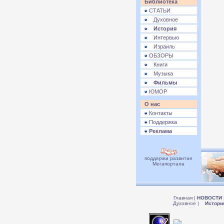
Библиотека
СТАТЬИ
Духовное
История
Интервью
Израиль
ОБЗОРЫ
Книги
Музыка
Фильмы
ЮМОР
О нас
Контакты
Поддержка
Реклама
поддержи развитие
Мегапортала
Главная
|
НОВОСТИ
Духовное
|
Истори