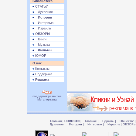
Библиотека
СТАТЬИ
Духовное
История
Интервью
Израиль
ОБЗОРЫ
Книги
Музыка
Фильмы
ЮМОР
О нас
Контакты
Поддержка
Реклама
поддержи развитие
Мегапортала
Главная
|
НОВОСТИ
|
Главное
|
Церковь
|
Общество
Духовное
|
История
|
Интервью
|
Израиль
|
ОБЗОР