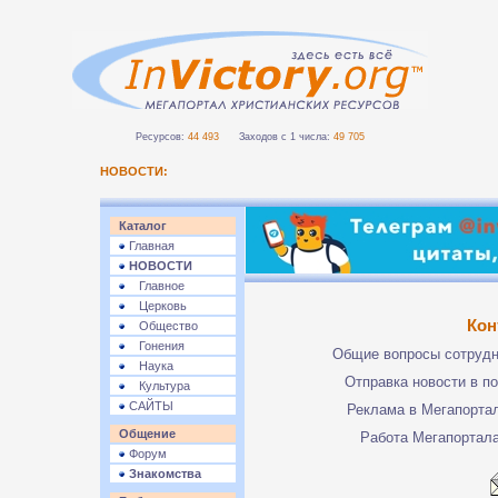
Ресурсов:
44 493
Заходов с 1 числа:
49 705
НОВОСТИ:
Каталог
Главная
НОВОСТИ
Главное
Церковь
Кон
Общество
Гонения
Общие вопросы сотруд
Наука
Отправка новости в п
Культура
САЙТЫ
Реклама в Мегапорта
Общение
Работа Мегапортал
Форум
Знакомства