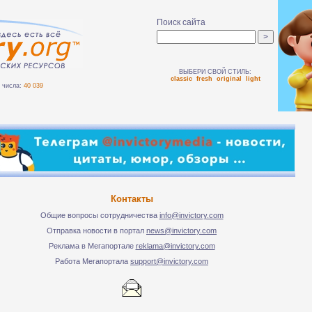
Поиск сайта
ВЫБЕРИ СВОЙ СТИЛЬ:
classic
fresh
original
light
числа:
40 039
Контакты
Общие вопросы сотрудничества
info@invictory.com
Отправка новости в портал
news@invictory.com
Реклама в Мегапортале
reklama@invictory.com
Работа Мегапортала
support@invictory.com