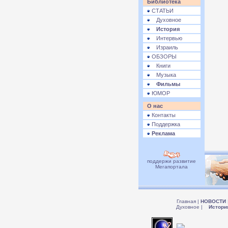
Библиотека
СТАТЬИ
Духовное
История
Интервью
Израиль
ОБЗОРЫ
Книги
Музыка
Фильмы
ЮМОР
О нас
Контакты
Поддержка
Реклама
поддержи развитие
Мегапортала
Главная
|
НОВОСТИ
Духовное
|
Истори