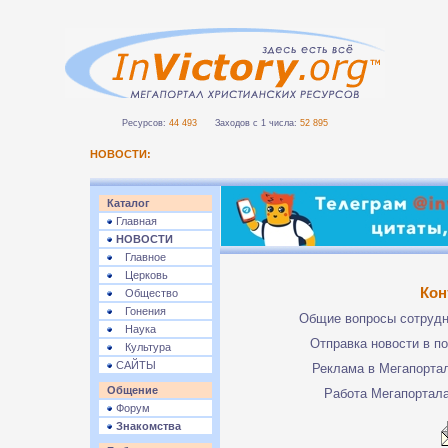
Ресурсов:
44 493
Заходов с 1 числа:
52 895
НОВОСТИ:
Каталог
Главная
НОВОСТИ
Главное
Церковь
Кон
Общество
Гонения
Общие вопросы сотруд
Наука
Отправка новости в п
Культура
САЙТЫ
Реклама в Мегапорта
Общение
Работа Мегапортал
Форум
Знакомства