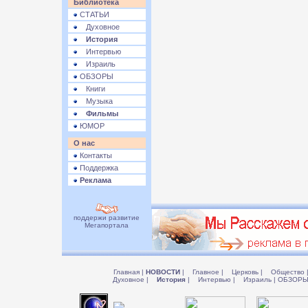
Библиотека
СТАТЬИ
Духовное
История
Интервью
Израиль
ОБЗОРЫ
Книги
Музыка
Фильмы
ЮМОР
О нас
Контакты
Поддержка
Реклама
поддержи развитие
Мегапортала
Главная
|
НОВОСТИ
|
Главное
|
Церковь
|
Общество
Духовное
|
История
|
Интервью
|
Израиль
|
ОБЗОР