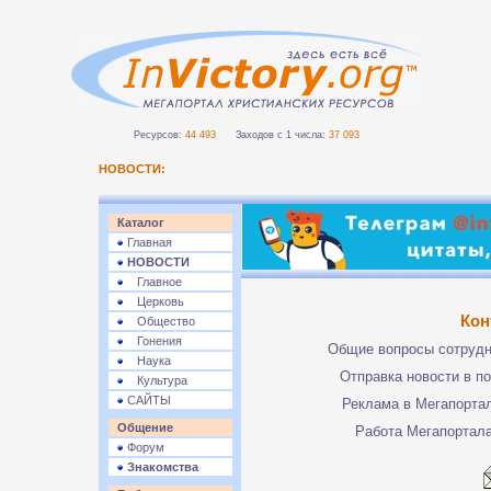
Ресурсов:
44 493
Заходов с 1 числа:
37 093
НОВОСТИ:
Каталог
Главная
НОВОСТИ
Главное
Церковь
Кон
Общество
Гонения
Общие вопросы сотруд
Наука
Отправка новости в п
Культура
САЙТЫ
Реклама в Мегапорта
Общение
Работа Мегапортал
Форум
Знакомства