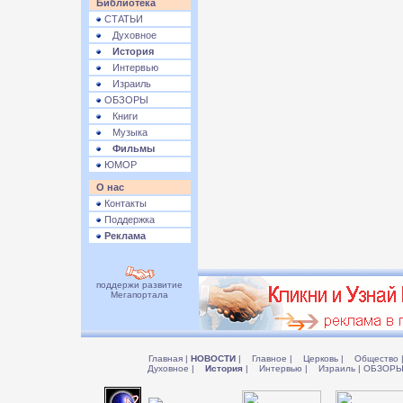
Библиотека
СТАТЬИ
Духовное
История
Интервью
Израиль
ОБЗОРЫ
Книги
Музыка
Фильмы
ЮМОР
О нас
Контакты
Поддержка
Реклама
поддержи развитие
Мегапортала
Главная
|
НОВОСТИ
|
Главное
|
Церковь
|
Общество
Духовное
|
История
|
Интервью
|
Израиль
|
ОБЗОР