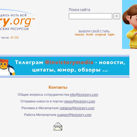
Поиск сайта
ВЫБЕРИ СВОЙ СТИЛЬ:
classic
fresh
original
light
числа:
43 231
Контакты
Общие вопросы сотрудничества
info@invictory.com
Отправка новости в портал
news@invictory.com
Реклама в Мегапортале
reklama@invictory.com
Работа Мегапортала
support@invictory.com