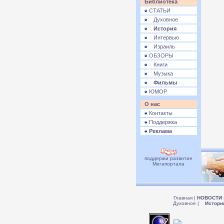
Библиотека
СТАТЬИ
Духовное
История
Интервью
Израиль
ОБЗОРЫ
Книги
Музыка
Фильмы
ЮМОР
О нас
Контакты
Поддержка
Реклама
поддержи развитие
Мегапортала
Главная
|
НОВОСТИ
Духовное
|
Истори