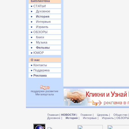
Библиотека
СТАТЬИ
Духовное
История
Интервью
Израиль
ОБЗОРЫ
Книги
Музыка
Фильмы
ЮМОР
О нас
Контакты
Поддержка
Реклама
поддержи развитие
Мегапортала
Главная
|
НОВОСТИ
|
Главное
|
Церковь
|
Общество
Духовное
|
История
|
Интервью
|
Израиль
|
ОБЗОР