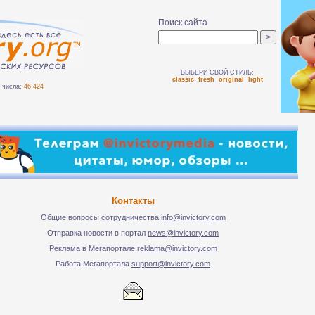
Поиск сайта
ВЫБЕРИ СВОЙ СТИЛЬ:
classic
fresh
original
light
числа:
46 424
Контакты
Общие вопросы сотрудничества
info@invictory.com
Отправка новости в портал
news@invictory.com
Реклама в Мегапортале
reklama@invictory.com
Работа Мегапортала
support@invictory.com