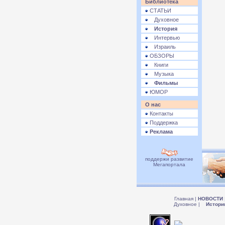
Библиотека
СТАТЬИ
Духовное
История
Интервью
Израиль
ОБЗОРЫ
Книги
Музыка
Фильмы
ЮМОР
О нас
Контакты
Поддержка
Реклама
поддержи развитие
Мегапортала
Главная
|
НОВОСТИ
Духовное
|
Истори