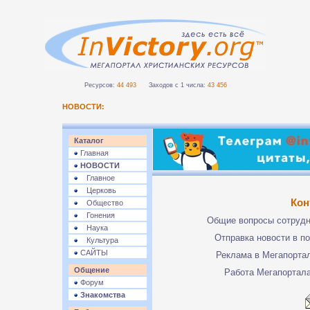
Ресурсов:
44 493
Заходов с 1 числа:
43 456
НОВОСТИ:
Каталог
Главная
НОВОСТИ
Главное
Церковь
Кон
Общество
Гонения
Общие вопросы сотруд
Наука
Отправка новости в п
Культура
САЙТЫ
Реклама в Мегапорта
Общение
Работа Мегапортал
Форум
Знакомства