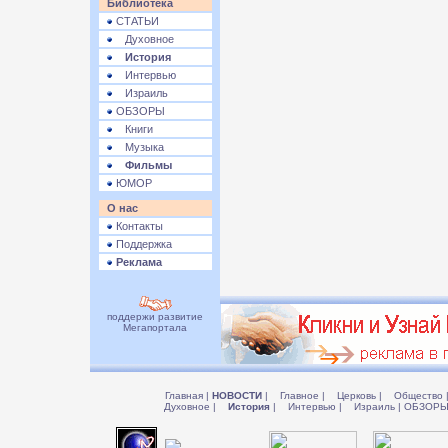
Библиотека
СТАТЬИ
Духовное
История
Интервью
Израиль
ОБЗОРЫ
Книги
Музыка
Фильмы
ЮМОР
О нас
Контакты
Поддержка
Реклама
поддержи развитие
Мегапортала
Главная
|
НОВОСТИ
|
Главное
|
Церковь
|
Общество
Духовное
|
История
|
Интервью
|
Израиль
|
ОБЗОР