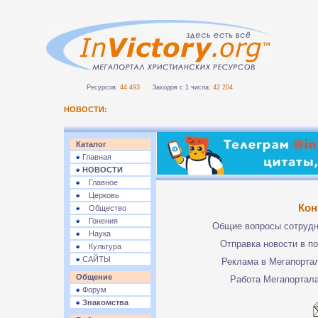
Ресурсов:
44 493
Заходов с 1 числа:
42 204
НОВОСТИ:
Каталог
Главная
НОВОСТИ
Главное
Церковь
Кон
Общество
Гонения
Общие вопросы сотруд
Наука
Отправка новости в п
Культура
САЙТЫ
Реклама в Мегапорта
Общение
Работа Мегапортал
Форум
Знакомства