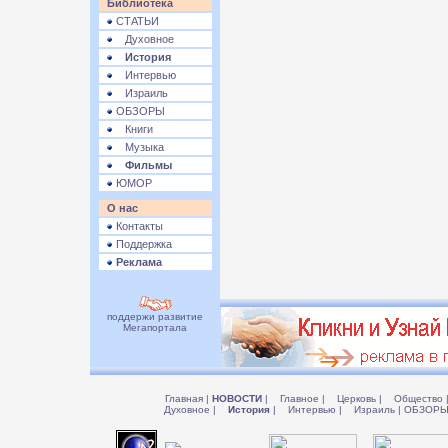
Библиотека
СТАТЬИ
Духовное
История
Интервью
Израиль
ОБЗОРЫ
Книги
Музыка
Фильмы
ЮМОР
О нас
Контакты
Поддержка
Реклама
поддержи развитие
Мегапортала
Главная
|
НОВОСТИ
|
Главное
|
Церковь
|
Общество
Духовное
|
История
|
Интервью
|
Израиль
|
ОБЗОР