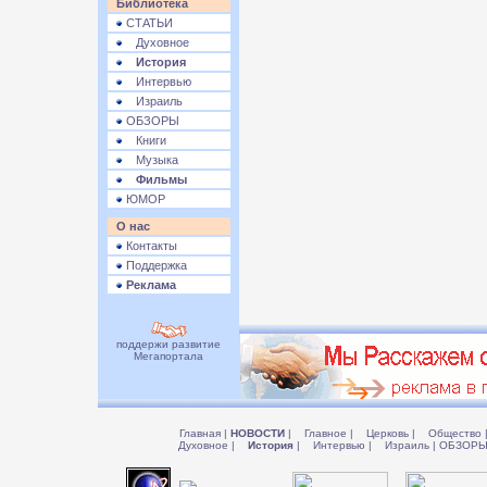
Библиотека
СТАТЬИ
Духовное
История
Интервью
Израиль
ОБЗОРЫ
Книги
Музыка
Фильмы
ЮМОР
О нас
Контакты
Поддержка
Реклама
поддержи развитие
Мегапортала
Главная
|
НОВОСТИ
|
Главное
|
Церковь
|
Общество
Духовное
|
История
|
Интервью
|
Израиль
|
ОБЗОР