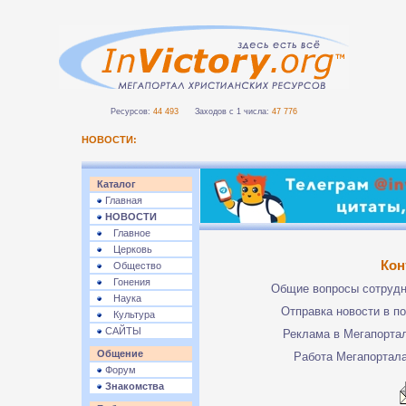
Ресурсов:
44 493
Заходов с 1 числа:
47 776
НОВОСТИ:
Каталог
Главная
НОВОСТИ
Главное
Церковь
Кон
Общество
Гонения
Общие вопросы сотруд
Наука
Отправка новости в п
Культура
САЙТЫ
Реклама в Мегапорта
Общение
Работа Мегапортал
Форум
Знакомства