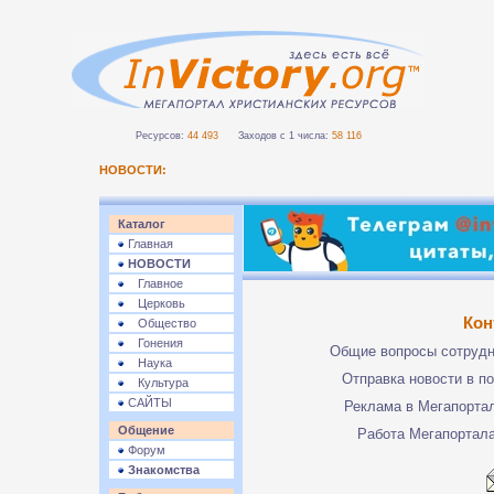
Ресурсов:
44 493
Заходов с 1 числа:
58 116
НОВОСТИ:
Каталог
Главная
НОВОСТИ
Главное
Церковь
Кон
Общество
Гонения
Общие вопросы сотруд
Наука
Отправка новости в п
Культура
САЙТЫ
Реклама в Мегапорта
Общение
Работа Мегапортал
Форум
Знакомства