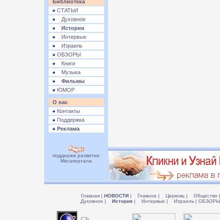
Библиотека
СТАТЬИ
Духовное
История
Интервью
Израиль
ОБЗОРЫ
Книги
Музыка
Фильмы
ЮМОР
О нас
Контакты
Поддержка
Реклама
поддержи развитие
Мегапортала
Главная
|
НОВОСТИ
|
Главное
|
Церковь
|
Общество
Духовное
|
История
|
Интервью
|
Израиль
|
ОБЗОР