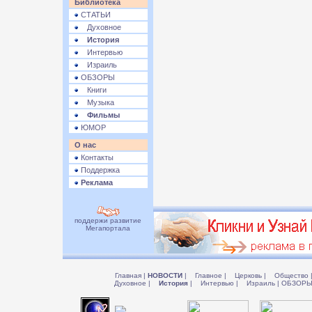
Библиотека
СТАТЬИ
Духовное
История
Интервью
Израиль
ОБЗОРЫ
Книги
Музыка
Фильмы
ЮМОР
О нас
Контакты
Поддержка
Реклама
поддержи развитие
Мегапортала
Главная
|
НОВОСТИ
|
Главное
|
Церковь
|
Общество
Духовное
|
История
|
Интервью
|
Израиль
|
ОБЗОР