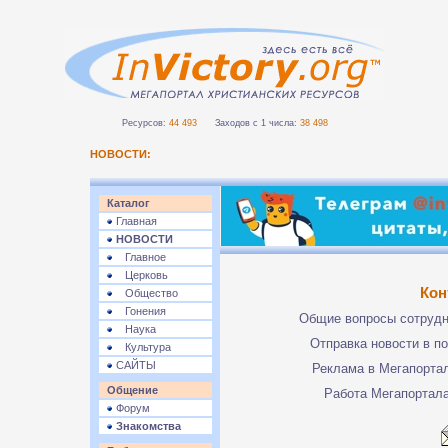
Ресурсов:
44 493
Заходов с 1 числа:
38 498
НОВОСТИ:
Каталог
Главная
НОВОСТИ
Главное
Церковь
Кон
Общество
Гонения
Общие вопросы сотруд
Наука
Отправка новости в п
Культура
САЙТЫ
Реклама в Мегапорта
Общение
Работа Мегапортал
Форум
Знакомства