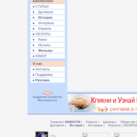
Библиотека
СТАТЬИ
Духовное
История
Интервью
Израиль
ОБЗОРЫ
Книги
Музыка
Фильмы
ЮМОР
О нас
Контакты
Поддержка
Реклама
поддержи развитие
Мегапортала
Главная
|
НОВОСТИ
|
Главное
|
Церковь
|
Общество
Духовное
|
История
|
Интервью
|
Израиль
|
ОБЗОР