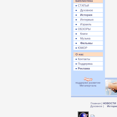
Библиотека
СТАТЬИ
Духовное
История
Интервью
Израиль
ОБЗОРЫ
Книги
Музыка
Фильмы
ЮМОР
О нас
Контакты
Поддержка
Реклама
поддержи развитие
Мегапортала
Главная
|
НОВОСТИ
Духовное
|
Истори