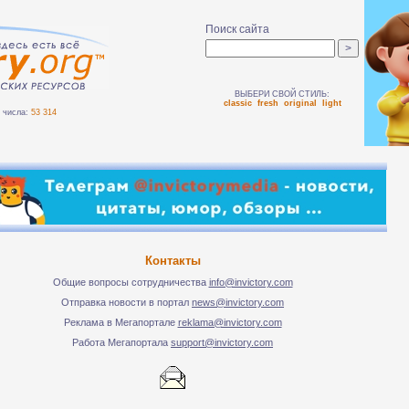
Поиск сайта
ВЫБЕРИ СВОЙ СТИЛЬ:
classic
fresh
original
light
числа:
53 314
Контакты
Общие вопросы сотрудничества
info@invictory.com
Отправка новости в портал
news@invictory.com
Реклама в Мегапортале
reklama@invictory.com
Работа Мегапортала
support@invictory.com