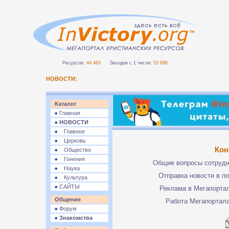
Ресурсов:
44 493
Заходов с 1 числа:
53 696
НОВОСТИ:
Каталог
Главная
НОВОСТИ
Главное
Церковь
Кон
Общество
Гонения
Общие вопросы сотруд
Наука
Отправка новости в п
Культура
САЙТЫ
Реклама в Мегапорта
Общение
Работа Мегапортал
Форум
Знакомства