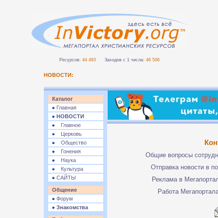
Ресурсов:
44 493
Заходов с 1 числа:
46 506
НОВОСТИ:
Каталог
Главная
НОВОСТИ
Главное
Церковь
Кон
Общество
Гонения
Общие вопросы сотруд
Наука
Отправка новости в п
Культура
САЙТЫ
Реклама в Мегапорта
Общение
Работа Мегапортал
Форум
Знакомства