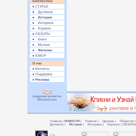
Библиотека
СТАТЬИ
Духовное
История
Интервью
Израиль
ОБЗОРЫ
Книги
Музыка
Фильмы
ЮМОР
О нас
Контакты
Поддержка
Реклама
поддержи развитие
Мегапортала
Главная
|
НОВОСТИ
|
Главное
|
Церковь
|
Общество
Духовное
|
История
|
Интервью
|
Израиль
|
ОБЗОР