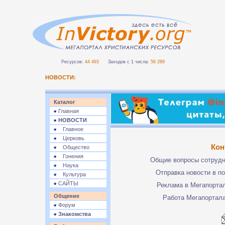
Ресурсов:
44 493
Заходов с 1 числа:
56 289
НОВОСТИ:
Каталог
Главная
НОВОСТИ
Главное
Церковь
Кон
Общество
Гонения
Общие вопросы сотруд
Наука
Отправка новости в п
Культура
САЙТЫ
Реклама в Мегапорта
Общение
Работа Мегапортал
Форум
Знакомства