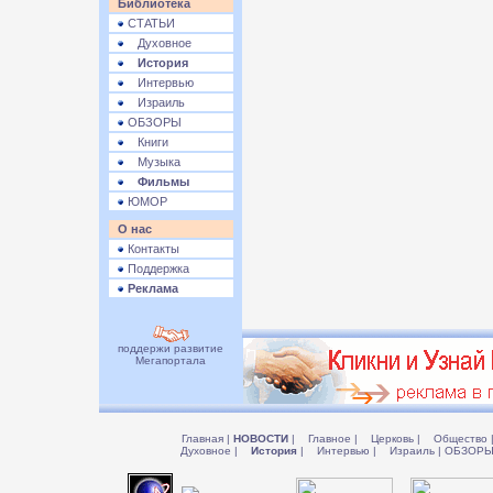
Библиотека
СТАТЬИ
Духовное
История
Интервью
Израиль
ОБЗОРЫ
Книги
Музыка
Фильмы
ЮМОР
О нас
Контакты
Поддержка
Реклама
поддержи развитие
Мегапортала
Главная
|
НОВОСТИ
|
Главное
|
Церковь
|
Общество
Духовное
|
История
|
Интервью
|
Израиль
|
ОБЗОР