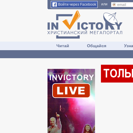
или
Войти через Facebook
Читай
Общайся
Узн