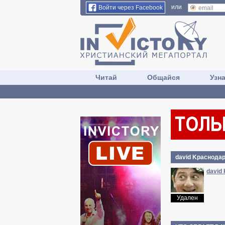
или
Войти через Facebook
Читай
Общайся
Узн
david Kpacнoдa
david
Удален