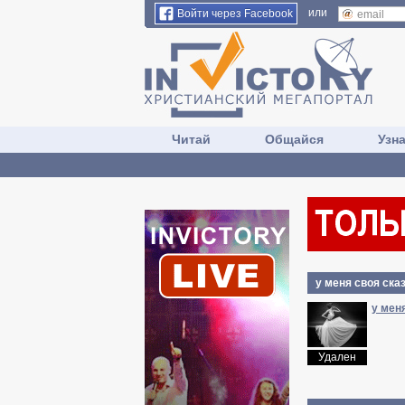
или
Войти через Facebook
Читай
Общайся
Узн
у меня своя ска
у мен
Удален