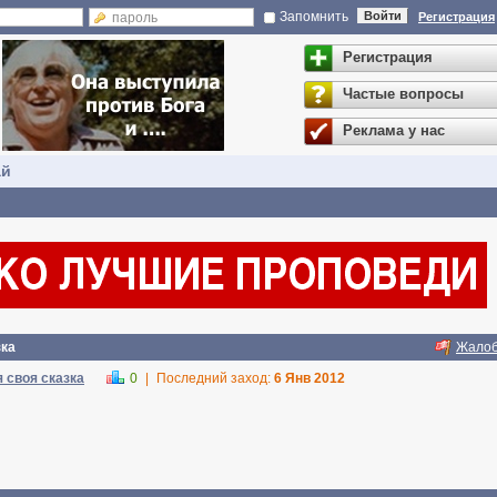
Запомнить
Войти
Регистрация
Регистрация
Частые вопросы
Реклама у нас
ай
зка
Жало
я своя сказка
0
|
Последний заход:
6 Янв 2012