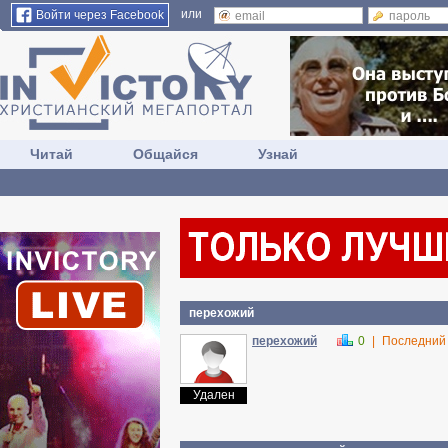
или
Войти через Facebook
Читай
Общайся
Узнай
перехожий
перехожий
0
|
Последний
Удален