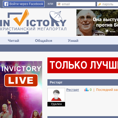
или
Войти через Facebook
Читай
Общайся
Узнай
Рестарт
Рестарт
0
|
Последний за
Удален