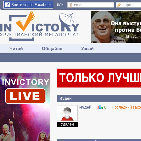
или
Войти через Facebook
Читай
Общайся
Узнай
Иудей
Иудей
0
|
Последний захо
Удален