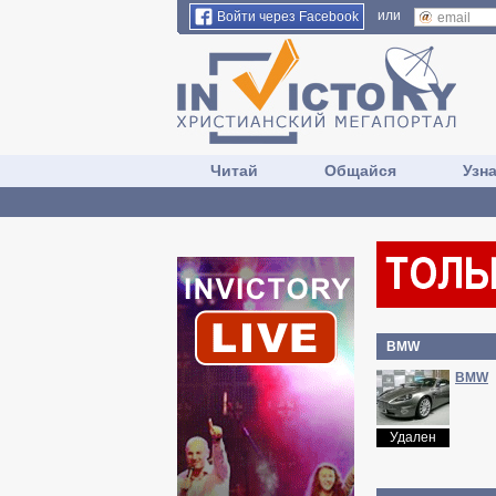
или
Войти через Facebook
Читай
Общайся
Узн
ВMW
ВMW
Удален