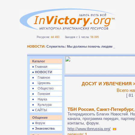
Ресурсов:
44 493
Заходов с 1 числа:
56 095
НОВОСТИ:
Служитель: Мы должны помочь людям безопа_
Каталог
Главная
НОВОСТИ
Главное
Церковь
ДОСУГ И УВЛЕЧЕНИЯ >
Общество
Всего на
Гонения
[ 81 
Наука
Культура
ТБН Россия, Санкт-Петербург,
САЙТЫ
Телерадиосеть Благих Новостей. Но
Общение
канала, программа передач, партне
контакты, форум.
Форум
Знакомства
http://www.tbnrussia.org/
перешло:
1