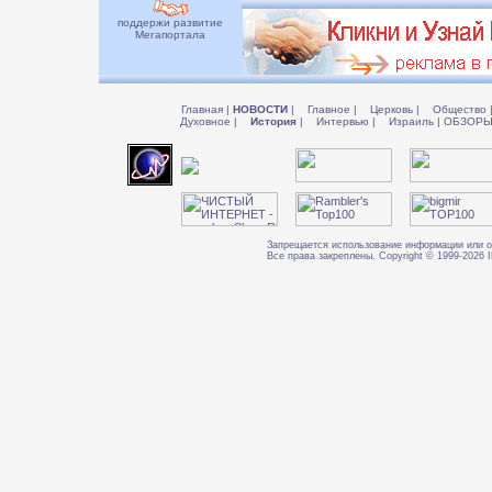
поддержи развитие
Мегапортала
Главная
|
НОВОСТИ
|
Главное
|
Церковь
|
Общество
Духовное
|
История
|
Интервью
|
Израиль
|
ОБЗОР
Запрещается использование информации или о
Все права закреплены. Copyright © 1999-202