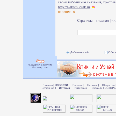
серии библейские сказания, христиа
http://aleksmudrak.ru
перешло:
4
Страницы: |
главная
|
<<
Добавить сайт
Обнов
поддержи развитие
Мегапортала
Главная
|
НОВОСТИ
|
Главное
|
Церковь
|
Общество
Духовное
|
История
|
Интервью
|
Израиль
|
ОБЗОР