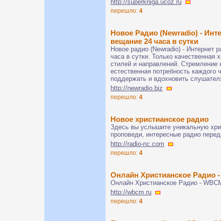
http://superkniga.ucoz.ru
перешло:
4
Новое Радио (Newradio) - Инте
вещание 24 часа в сутки
Новое радио (Newradio) - Интернет р
часа в сутки. Только качественная
стилей и направлений. Стремление 
естественная потребность каждого 
поддержать и вдохновить слушател
http://newradio.biz
перешло:
4
Новое христианское радио
Здесь вы услышите уникальную хри
проповеди, интересные радио переда
http://radio-nc.com
перешло:
4
Онлайн Христианское Радио 
Онлайн Христианское Радио - WBC
http://wbcm.ru
перешло:
4