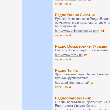
перешло:
4
Радио Волна Счастья
Русское Xристианское Радио Волна 
поучительные и развлекательные п
богослужений.
http://www.volnaschastiya.com
перешло:
4
Радио Воскресение, Украина
Новости. Все о радио Воскресенье.
http://www.rr.lviv.ua
перешло:
4
Радио Точка
Христианское радио Точка. Твоя точ
музыка круглосуточно
http://radiotochka.at.ua/
перешло:
4
Радиоблаговестник
Объять необъятных, Достигнуть не д
Евангелием Иисуса Христа