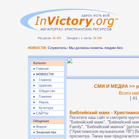
Ресурсов:
44 493
Заходов с 1 числа:
39 099
НОВОСТИ:
Служитель: Мы должны помочь людям безопасно п
Каталог
Главная
НОВОСТИ
Главное
Церковь
СМИ И МЕДИА >> р
Общество
Всего на
Гонения
[ 41 
Наука
Культура
Библейский маяк - Христианс
САЙТЫ
Посетите наш сайт и смотрите круг
Общение
"Библейский маяк", "Библейский маяк
Family", "Библейский маячок" (детс
Форум
("Христианское музыкальное ТВ") Вы
Знакомства
просмотра. Также вам предлагается