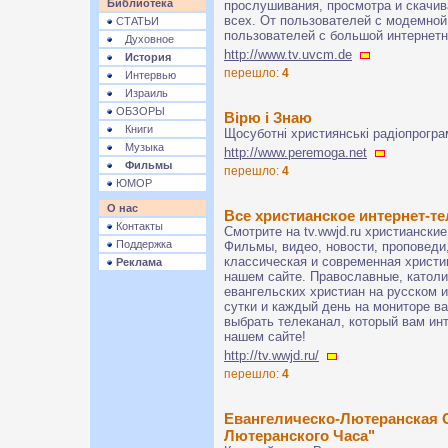
Библиотека
прослушивания, просмотра и скачив
всех. От пользователей с модемной 
СТАТЬИ
пользователей с большой интернет
Духовное
http://www.tv.uvcm.de
История
перешло:
4
Интервью
Израиль
ОБЗОРЫ
Вірю і Знаю
Книги
Щосуботні християнські радіопрогра
Музыка
http://www.peremoga.net
Фильмы
перешло:
4
ЮМОР
О нас
Все христианское интернет-т
Контакты
Смотрите на tv.wwjd.ru христиански
Поддержка
Фильмы, видео, новости, проповеди
классическая и современная христи
Реклама
нашем сайте. Православные, католи
евангельских христиан на русском и
сутки и каждый день на мониторе в
выбрать телеканал, который вам инт
нашем сайте!
http://tv.wwjd.ru/
перешло:
4
Евангелическо-Лютеранская 
Лютеранского Часа"