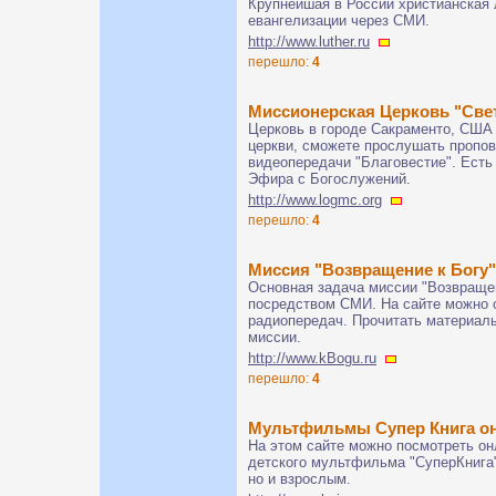
Крупнейшая в России христианская 
евангелизации через СМИ.
http://www.luther.ru
перешло:
4
Миссионерская Церковь "Све
Церковь в городе Сакраменто, США
церкви, сможете прослушать пропов
видеопередачи "Благовестие". Есть
Эфира с Богослужений.
http://www.logmc.org
перешло:
4
Миссия "Возвращение к Богу"
Основная задача миссии "Возвращен
посредством СМИ. На сайте можно 
радиопередач. Прочитать материал
миссии.
http://www.kBogu.ru
перешло:
4
Мультфильмы Супер Книга онл
На этом сайте можно посмотреть он
детского мультфильма "СуперКнига"
но и взрослым.