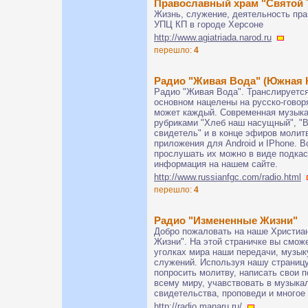
Православный храм "Святой 
Жизнь, служение, деятельность пра
УПЦ КП в городе Херсоне
http://www.agiatriada.narod.ru
перешло:
4
Радио "Живая Вода" (Южная 
Радио "Живая Вода". Транслируется
основном нацелены на русско-говор
может каждый. Современная музыка,
рубриками "Хлеб наш насущный", "В
свидетель" и в конце эфиров молитв
приложения для Android и IPhone. 
прослушать их можно в виде подкас
информация на нашем сайте.
http://www.russianfgc.com/radio.html
перешло:
4
Радио "Измененные Жизни"
Добро пожаловать на наше Христиа
Жизни". На этой страничке вы сможе
уголках мира наши передачи, музык
служений. Используя нашу страницу
попросить молитву, написать свои п
всему миру, учавствовать в музыка
свидетельства, проповеди и многое 
http://radio.manaru.ru/