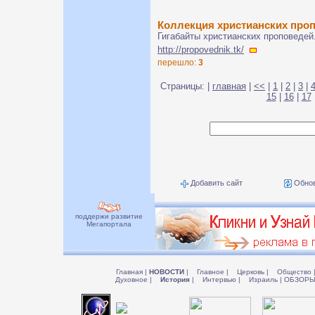
Коллекция христианских про
Гигабайты христианских проповедей
http://propovednik.tk/
перешло:
3
Страницы: |
главная
|
<<
|
1
|
2
|
3
|
15
|
16
|
17
Добавить сайт
Обнов
поддержи развитие
Мегапортала
Главная
|
НОВОСТИ
|
Главное
|
Церковь
|
Общество
Духовное
|
История
|
Интервью
|
Израиль
|
ОБЗОР