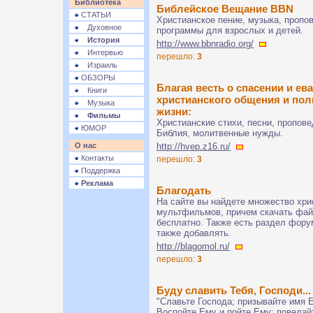
Библиотека
Библейское Вещание BBN
СТАТЬИ
Христианское пение, музыка, пропо
Духовное
программы для взрослых и детей.
История
http://www.bbnradio.org/
Интервью
перешло:
3
Израиль
ОБЗОРЫ
Благая весть о спасении и е
Книги
христианского общения и пол
Музыка
жизни:
Фильмы
Христианские стихи, песни, пропове
ЮМОР
Библия, молитвенные нужды.
О нас
http://hvep.z16.ru/
Контакты
перешло:
3
Поддержка
Реклама
Благодать
На сайте вы найдете множество хри
мультфильмов, причем скачать фай
бесплатно. Также есть раздел фору
также добавлять.
http://blagomol.ru/
перешло:
3
Буду славить Тебя, Господи...
"Славьте Господа; призывайте имя Е
Воспойте Ему и пойте Ему; поведай