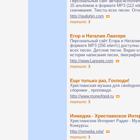
Персональный сайт автора-исполнит
15 альбомов в формате МР3 (112 кб
скачивания. Тексты всех песен. Отч
http://guduhin.com
перешло:
3
Егор и Наталия Лансере
Персональный сайт Егора и Наталии
формате МР3 (256 кбит/с) доступны
всех песен. Детские песни, Видео к
история написания песен, биография
http://www.Lansere.com
перешло:
3
Еще только раз, Господи!
Христианская музыка для свободног
сборники , проповеди.
http://www.moreofgod.ru
перешло:
3
Инмедиа - Христианское Инте
Христианское Интернет Радио - Муз
Конкурсы.
http://inmedia.site/
перешло:
3