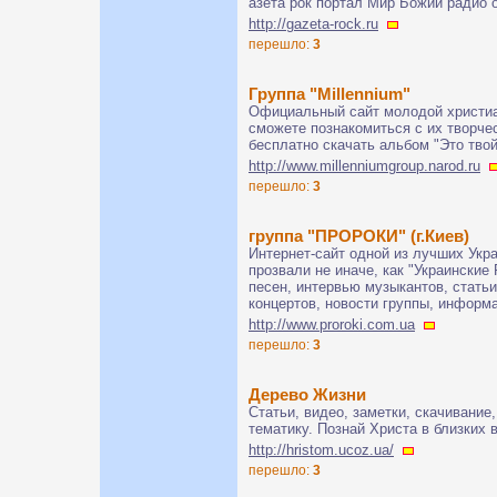
азета рок портал Мир Божий радио 
http://gazeta-rock.ru
перешло:
3
Группа "Millennium"
Официальный сайт молодой христиан
сможете познакомиться с их творче
бесплатно скачать альбом "Это твой 
http://www.millenniumgroup.narod.ru
перешло:
3
группа "ПРОРОКИ" (г.Киев)
Интернет-сайт одной из лучших Укра
прозвали не иначе, как "Украинские 
песен, интервью музыкантов, стать
концертов, новости группы, информа
http://www.proroki.com.ua
перешло:
3
Дерево Жизни
Статьи, видео, заметки, скачивание
тематику. Познай Христа в близких
http://hristom.ucoz.ua/
перешло:
3