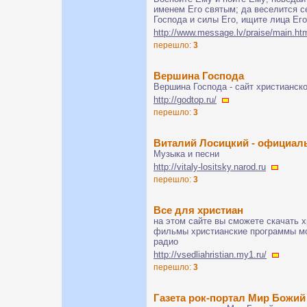
именем Его святым; да веселится 
Господа и силы Его, ищите лица Его 
http://www.message.lv/praise/main.ht
перешло:
3
Вершина Господа
Вершина Господа - сайт христианск
http://godtop.ru/
перешло:
3
Виталий Лосицкий - официал
Музыка и песни
http://vitaly-lositsky.narod.ru
перешло:
3
Все для христиан
на этом сайте вы сможете скачать 
фильмы христианские программы мо
радио
http://vsedliahristian.my1.ru/
перешло:
3
Газета рок-портал Мир Божий