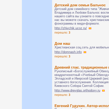
Детский дом семьи Бальчос
Детский дом семейного типа "Живчи
Владимира и Любови Бальчос воспи
нашего сайта вы узнаете о повседн
нас вы можете скачать христиански
фонограммы в миди-формате.
http://zhivchik.ucoz.ru/
перешло:
3
Дом наш
Христианская соц.сеть для мобиль
http://domnash.info
перешло:
3
Древний глас. традиционные 
Рукописный «Богослужебный Обихо
квадратнонотный «Учебный Обиход».
Элладской и Иверской Церквей (анс
уставного богослужения. Коллекция
Киевского Собора Святой Софии.
http://www.drevglas.orthodoxy.ru
перешло:
3
Евгений Гудухин. Автор-испо