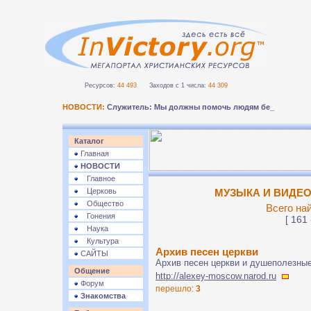
Ресурсов:
44 493
Заходов с 1 числа:
44 309
НОВОСТИ:
Служитель: Мы должны помочь людям безопасно п
Каталог
Главная
НОВОСТИ
Главное
Церковь
МУЗЫКА И ВИДЕО 
Общество
Всего на
Гонения
[ 161 
Наука
Культура
Архив песен церкви
САЙТЫ
Архив песен церкви и душеполезные
Общение
http://alexey-moscow.narod.ru
Форум
перешло:
3
Знакомства