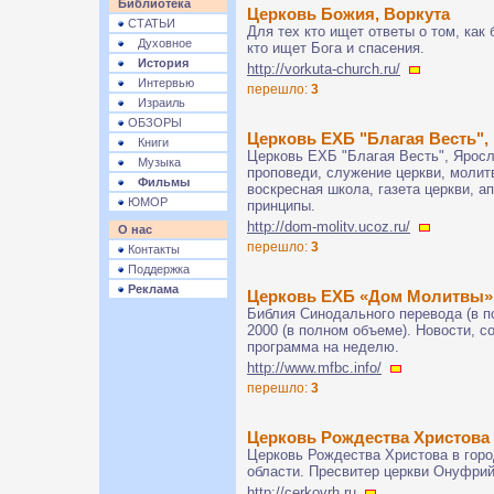
Библиотека
Церковь Божия, Воркута
СТАТЬИ
Для тех кто ищет ответы о том, как
Духовное
кто ищет Бога и спасения.
История
http://vorkuta-church.ru/
Интервью
перешло:
3
Израиль
ОБЗОРЫ
Церковь ЕХБ "Благая Весть", 
Книги
Церковь ЕХБ "Благая Весть", Яросл
Музыка
проповеди, служение церкви, молитв
Фильмы
воскресная школа, газета церкви, 
ЮМОР
принципы.
http://dom-molitv.ucoz.ru/
О нас
перешло:
3
Контакты
Поддержка
Реклама
Церковь ЕХБ «Дом Молитвы»,
Библия Синодального перевода (в п
2000 (в полном объеме). Новости, с
программа на неделю.
http://www.mfbc.info/
перешло:
3
Церковь Рождества Христова
Церковь Рождества Христова в гор
области. Пресвитер церкви Онуфрий
http://cerkovrh.ru