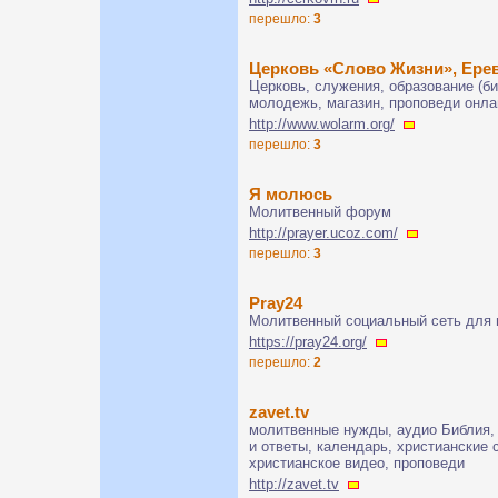
перешло:
3
Церковь «Слово Жизни», Ере
Церковь, служения, образование (б
молодежь, магазин, проповеди онла
http://www.wolarm.org/
перешло:
3
Я молюсь
Молитвенный форум
http://prayer.ucoz.com/
перешло:
3
Pray24
Молитвенный социальный сеть для 
https://pray24.org/
перешло:
2
zavet.tv
молитвенные нужды, аудио Библия, 
и ответы, календарь, христианские 
христианское видео, проповеди
http://zavet.tv