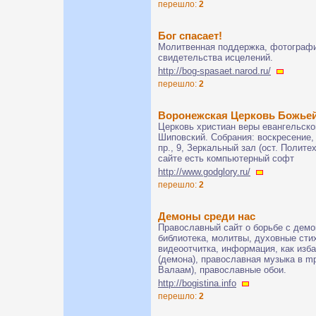
перешло:
2
Бог спасает!
Молитвенная поддержка, фотографи
свидетельства исцелений.
http://bog-spasaet.narod.ru/
перешло:
2
Воронежская Церковь Божье
Церковь христиан веры евангельско
Шиповский. Собрания: воскресение,
пр., 9, Зеркальный зал (ост. Политех
сайте есть компьютерный софт
http://www.godglory.ru/
перешло:
2
Демоны среди нас
Православный сайт о борьбе с демо
библиотека, молитвы, духовные стих
видеоотчитка, информация, как изба
(демона), православная музыка в mp3
Валаам), православные обои.
http://bogistina.info
перешло:
2