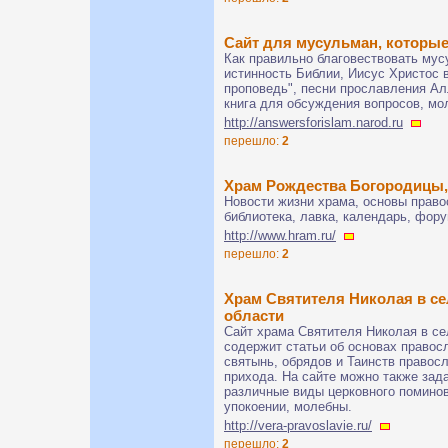
Сайт для мусульман, которы
Как правильно благовествовать му
истинность Библии, Иисус Христос 
проповедь", песни прославления Ал
книга для обсуждения вопросов, мо
http://answersforislam.narod.ru
перешло:
2
Храм Рождества Богородицы,
Новости жизни храма, основы право
библиотека, лавка, календарь, фор
http://www.hram.ru/
перешло:
2
Храм Святителя Николая в с
области
Сайт храма Святителя Николая в се
содержит статьи об основах правос
святынь, обрядов и Таинств правос
прихода. На сайте можно также зад
различные виды церковного поминове
упокоении, молебны.
http://vera-pravoslavie.ru/
перешло:
2