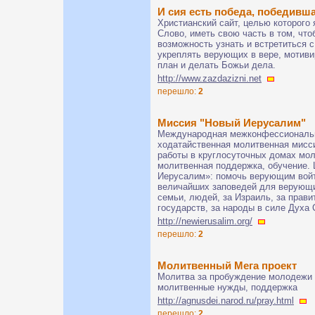
И сия есть победа, победивша
Христианский сайт, целью которого
Слово, иметь свою часть в том, чт
возможность узнать и встретиться 
укреплять верующих в вере, мотиви
план и делать Божьи дела.
http://www.zazdazizni.net
перешло:
2
Миссия "Новый Иерусалим"
Международная межконфессиональн
ходатайственная молитвенная мисс
работы в круглосуточных домах мол
молитвенная поддержка, обучение.
Иерусалим»: помочь верующим войт
величайших заповедей для верующих
семьи, людей, за Израиль, за прави
государств, за народы в силе Духа 
http://newierusalim.org/
перешло:
2
Молитвенный Мега проект
Молитва за пробуждение молодежи К
молитвенные нужды, поддержка
http://agnusdei.narod.ru/pray.html
перешло:
2