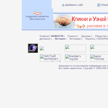
Добавить сайт
Обнов
поддержи развитие
Мегапортала
Главная
|
НОВОСТИ
|
Главное
|
Церковь
|
Общество
Духовное
|
История
|
Интервью
|
Израиль
|
ОБЗОР
Запрещается использование информации или о
Все права закреплены. Copyright © 1999-202