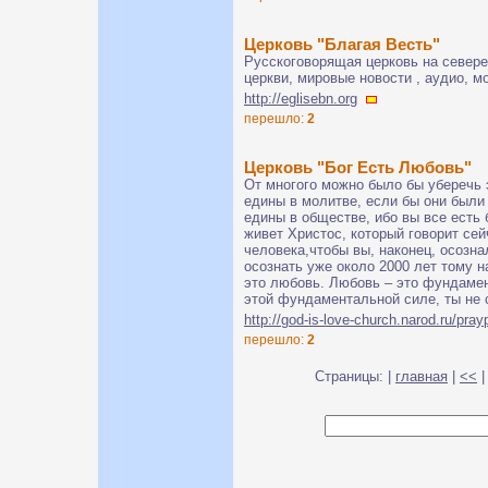
Церковь "Благая Весть"
Русскоговорящая церковь на севере
церкви, мировые новости , аудио, мо
http://eglisebn.org
перешло:
2
Церковь "Бог Есть Любовь"
От многого можно было бы уберечь 
едины в молитве, если бы они были
едины в обществе, ибо вы все есть 
живет Христос, который говорит се
человека,чтобы вы, наконец, осозна
осознать уже около 2000 лет тому на
это любовь. Любовь – это фундамен
этой фундаментальной силе, ты не
http://god-is-love-church.narod.ru/pra
перешло:
2
Страницы: |
главная
|
<<