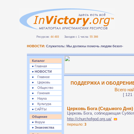
Ресурсов:
44 493
Заходов с 1 числа:
55 366
НОВОСТИ:
Служитель: Мы должны помочь людям безопасно п
Каталог
Главная
НОВОСТИ
Главное
Церковь
ПОДДЕРЖКА И ОБОДРЕНИЕ 
Общество
Всего на
Гонения
[ 121 
Наука
Культура
Церковь Бога (Седьмого Дня)
САЙТЫ
Церковь Бога, соблюдающая Суббот
Общение
http://churchofgod.org.ua/
Форум
перешло:
3
Знакомства