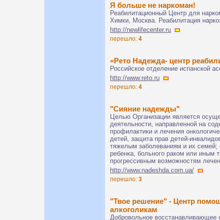
Я больше не наркоман!
Реабилитационный Центр для нарко
Химки, Москва. Реабилитация нарк
http://newlifecenter.ru
перешло:
4
«Рето Надежда- центр реаби
Российское отделение испанской ас
http://www.reto.ru
перешло:
4
"Сияние надежды"
Целью Организации является осуще
деятельности, направленной на сод
профилактики и лечения онкологиче
детей, защита прав детей-инвалидо
тяжелым заболеваниям и их семей; 
ребенка, больного раком или иным 
прогрессивным возможностям лечен
http://www.nadeshda.com.ua/
перешло:
3
"Твое решение" - Центр пом
алкоголикам
Добровольное восстанавливающее с