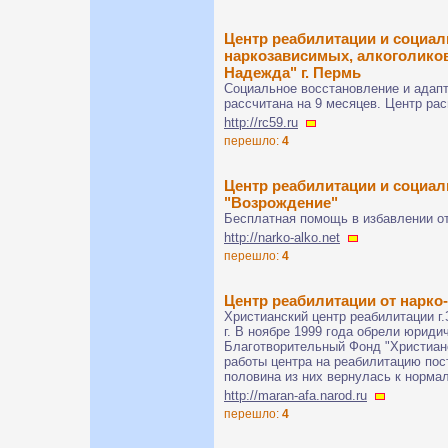
Центр реабилитации и социа
наркозависимых, алкоголико
Надежда" г. Пермь
Социальное восстановление и адап
рассчитана на 9 месяцев. Центр рас
http://rc59.ru
перешло:
4
Центр реабилитации и социал
"Возрождение"
Бесплатная помощь в избавлении от
http://narko-alko.net
перешло:
4
Центр реабилитации от нарко
Христианский центр реабилитации г
г. В ноябре 1999 года обрели юридич
Благотворительный Фонд "Христианс
работы центра на реабилитацию пос
половина из них вернулась к норма
http://maran-afa.narod.ru
перешло:
4