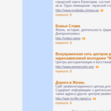
городской черте Евпатории, состоит
кв.м. Одно помещение --мужской ст
http://www.svoboda.crimea.ua
перешло:
3
Божья Слава
Жизнь, история, деятельность Церк
Днепропетровск
http://sobor.name
перешло:
3
Всеукраинская сеть центров 
наркозависимой молодежи "
Центры ресоциализации и восстанов
http://www.winnercentr.org/
перешло:
3
Дорога в Жизнь
Сайт реабилитационного центра для
Содержит информацию о деятельност
также адреса других центров реаби
http://way-to-life.narod.ru
перешло:
3