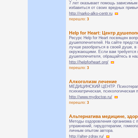
7 лет оказывает помощь зависимы
избавиться от своих вредных привы
http://narko-alko-centr.ru
перешло:
3
Help for Heart: Центр душепо
Ресурс Help for Heart посвящен во
душепопечителей. На сайте предст
лучше разобраться в своей душе, в
окружающими. Если вам требуется
душепопечителя, обращайтесь в наш 
http://helpforheart.org/
перешло:
3
Алкоголизм лечение
МЕДИЦИНСКИЙ ЦЕНТР. Психотерапев
психиатрическая, психологическая
http://www.mydoctop.ru/
перешло:
3
Альтернатива медицине, здор
Методы оздоровления организма с 
упражнений, гирудотерапии, гомеоп
личным опытом автора.
http://alter-zdrav.ru/