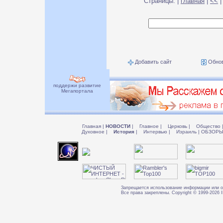
Страницы: |
главная
|
<<
Добавить сайт
Обнов
поддержи развитие
Мегапортала
Главная
|
НОВОСТИ
|
Главное
|
Церковь
|
Общество
Духовное
|
История
|
Интервью
|
Израиль
|
ОБЗОР
Запрещается использование информации или о
Все права закреплены. Copyright © 1999-202