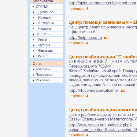
Библиотека
http://spiritualcarecenter.blogspot.com
СТАТЬИ
перешло:
4
Духовное
История
Центр помощи зависимым «Ш
Интервью
Наш центр лечит психические расст
Израиль
эффективное!
ОБЗОРЫ
http://help-narco.ru
Книги
перешло:
4
Музыка
Фильмы
ЮМОР
Центр реaбилитaции "С любо
ОТКРЫЛСЯ НОВЫЙ ЦЕНТР НА "КРАЮ
О нас
Петербурга это 7050км. ========
Контакты
Жизни" Забайкальский край, Приарг
Поддержка
проводится при содействии местной
людей, зависимых от алкоголя и нар
Реклама
выделили здание бывшей сельской 
http://vk.com/zabaikalcenter
перешло:
4
Центр реабилитации алкогол
Центр реабилитации алкоголиков и 
Саввы Освященного г.Мелитополь У
http://www.savva.org.ua/index.php?
option=com_content&task=view&id=4
перешло:
4