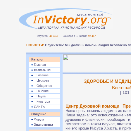
Ресурсов:
44 493
Заходов с 1 числа:
59 447
НОВОСТИ:
Служитель: Мы должны помочь людям безопасно пе
Каталог
Главная
НОВОСТИ
Главное
Церковь
ЗДОРОВЬЕ И МЕДИЦИ
Общество
Всего на
Гонения
[ 101 
Наука
Культура
Центр Духовной помощи "Пре
САЙТЫ
Наша цель: помочь людям в их сло
Общение
Наша задача: это освобождение чело
душевно и физически порабощает и
Форум
лекарством в таком случае, являют
Знакомства
ничего кроме Иисуса Христа, и прито