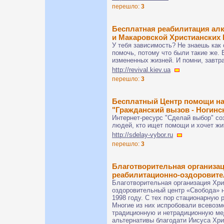
перешло:
3
Бесплатная реабилитация ал
и Макаровской Христианских
У тебя зависимость? Не знаешь как 
помочь, потому что были такие же.
измененных жизней. И помни, завтра
http://revival.kiev.ua
перешло:
3
Бесплатный Центр помощи н
"Гражданский вызов - Ногинс
Интернет-ресурс "Сделай выбор" со
людей, кто ищет помощи и хочет жи
http://sdelay-vybor.ru
перешло:
3
Благотворительная организа
реабилитационно-оздоровите
Благотворительная организация Хри
оздоровительный центр «Свобода» н
1998 году. С тех пор стационарную
Многие из них испробовали всевоз
традиционную и нетрадиционную мед
альтернативы благодати Иисуса Хри