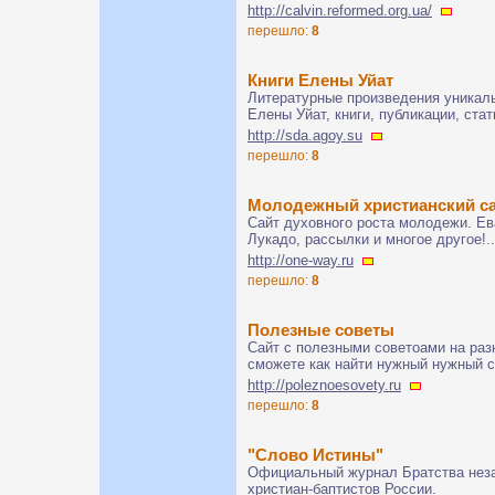
http://calvin.reformed.org.ua/
перешло:
8
Книги Елены Уйат
Литературные произведения уникал
Елены Уйат, книги, публикации, ста
http://sda.agoy.su
перешло:
8
Молодежный христианский с
Сайт духовного роста молодежи. Ев
Лукадо, рассылки и многое другое!..
http://one-way.ru
перешло:
8
Полезные советы
Сайт с полезными советоами на раз
сможете как найти нужный нужный со
http://poleznoesovety.ru
перешло:
8
"Слово Истины"
Официальный журнал Братства неза
христиан-баптистов России.