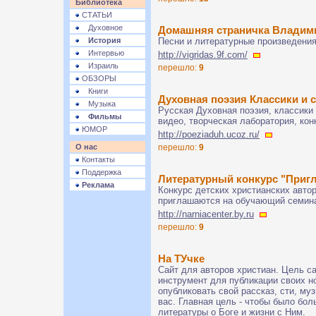
Библиотека
СТАТЬИ
Духовное
Домашняя страничка Владим
История
Песни и литературные произведени
Интервью
http://vigridas.9f.com/
Израиль
перешло:
9
ОБЗОРЫ
Книги
Духовная поэзия Классики и 
Музыка
Русская Духовная поэзия, классики 
Фильмы
видео, творческая лаборатория, ко
ЮМОР
http://poeziaduh.ucoz.ru/
О нас
перешло:
9
Контакты
Поддержка
Литературный конкурс "Приг
Реклама
Конкурс детских христианских авто
приглашаются на обучающий семин
http://narniacenter.by.ru
перешло:
9
На ТУчке
Сайт для авторов христиан. Цель са
инструмент для публикации своих н
опубликовать свой рассказ, сти, му
вас. Главная цель - чтобы было бол
литературы о Боге и жизни с Ним.