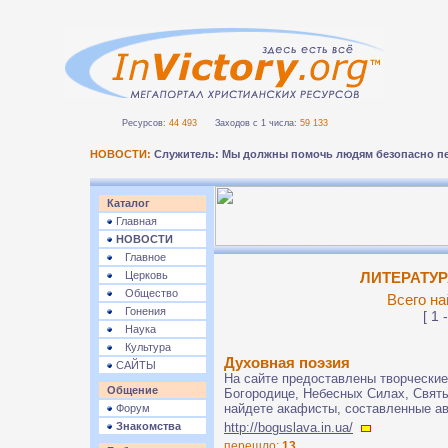
Ресурсов:
44 493
Заходов с 1 числа:
59 133
НОВОСТИ:
Служитель: Мы должны помочь людям безопасно пе
Каталог
Главная
НОВОСТИ
Главное
Церковь
ЛИТЕРАТУР
Общество
Всего на
Гонения
[ 1 
Наука
Культура
Духовная поэзия
САЙТЫ
На сайте предоставлены творческие 
Общение
Богородице, Небесных Силах, Святы
найдете акафисты, составленные а
Форум
Знакомства
http://boguslava.in.ua/
перешло:
13