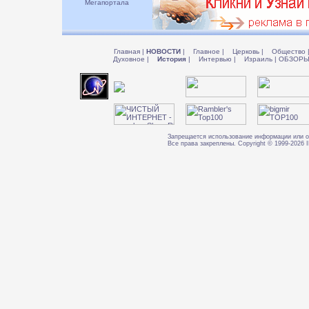
Мегапортала
Главная
|
НОВОСТИ
|
Главное
|
Церковь
|
Общество
Духовное
|
История
|
Интервью
|
Израиль
|
ОБЗОР
Запрещается использование информации или о
Все права закреплены. Copyright © 1999-202