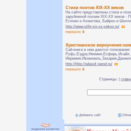
Стихи поэтов XIX-XX веков
На сайте представлены стихи и поэ
зарубежной поэзии XIX-XX веков - 
Есенин и Ахматова, Байрон и Шиллер
http://www.stihi-xix-xx-vekov.ru/
перешло:
6
Христианское вероучение:но
Сай-книга в нем даются толкования 
Руфь,Ездра,Неемия,Есфирь,Исайя,
Иеремия,Иезекииль,Захария,Даниил
http://http://wlasof.narod.ru/
перешло:
6
Страницы: |
главн
Добавить сайт
Обнов
поддержи развитие