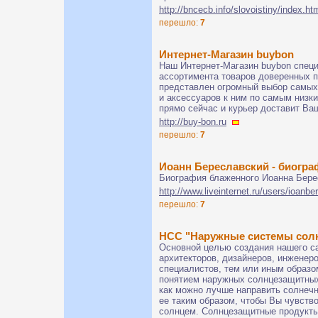
http://bncecb.info/slovoistiny/index.ht
перешло:
7
Интернет-Магазин buybon
Наш Интернет-Магазин buybon спец
ассортимента товаров доверенных п
представлен огромный выбор самых
и аксессуаров к ним по самым низк
прямо сейчас и курьер доставит Ваш
http://buy-bon.ru
перешло:
7
Иоанн Береславский - биогр
Биография блаженного Иоанна Бере
http://www.liveinternet.ru/users/ioanb
перешло:
7
НСС "Наружные системы сол
Основной целью создания нашего са
архитекторов, дизайнеров, инженер
специалистов, тем или иным образо
понятием наружных солнцезащитных
как можно лучше направить солнеч
ее таким образом, чтобы Вы чувст
солнцем. Солнцезащитные продукты