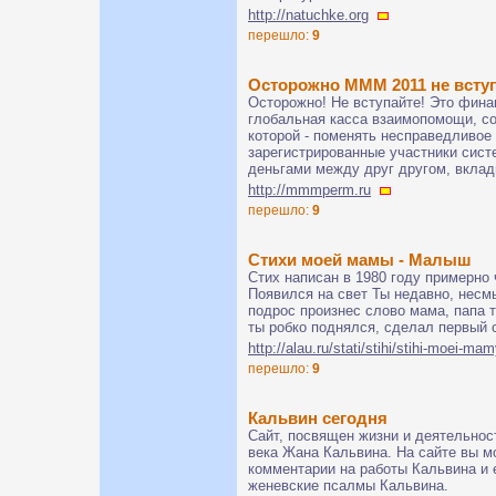
http://natuchke.org
перешло:
9
Осторожно МММ 2011 не всту
Осторожно! Не вступайте! Это фина
глобальная касса взаимопомощи, со
которой - поменять несправедливое
зарегистрированные участники сис
деньгами между друг другом, вклад
http://mmmperm.ru
перешло:
9
Стихи моей мамы - Малыш
Стих написан в 1980 году примерно
Появился на свет Ты недавно, нес
подрос произнес слово мама, папа т
ты робко поднялся, сделал первый с
http://alau.ru/stati/stihi/stihi-moei-m
перешло:
9
Кальвин сегодня
Сайт, посвящен жизни и деятельно
века Жана Кальвина. На сайте вы м
комментарии на работы Кальвина и 
женевские псалмы Кальвина.