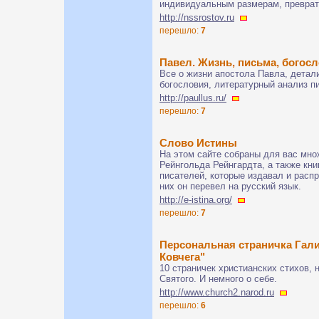
индивидуальным размерам, преврат
http://nssrostov.ru
перешло:
7
Павел. Жизнь, письма, богос
Все о жизни апостола Павла, детал
богословия, литературный анализ п
http://paullus.ru/
перешло:
7
Слово Истины
На этом сайте собраны для вас мно
Рейнгольда Рейнгардта, а также кн
писателей, которые издавал и распр
них он перевел на русский язык.
http://e-istina.org/
перешло:
7
Персональная страничка Гали
Ковчега"
10 страничек христианских стихов,
Святого. И немного о себе.
http://www.church2.narod.ru
перешло:
6