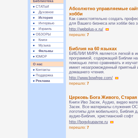
Библиотека
СТАТЬИ
Абсолютно управляемые сайт
Духовное
хобби
История
Как самостоятельно создать профе
для Вашего бизнеса или хобби без з
Интервью
Израиль
http://webplus-x.ru/
ОБЗОРЫ
перешло:
7
Книги
Музыка
Библия на 60 языках
Фильмы
БИБЛИИ МИРА является легкой в и
ЮМОР
программой, содержащей Библии на 
помощью легко сравнивать и изучат
О нас
имеет незагроможденный приятный 
Контакты
домашнего чтения.
Поддержка
http://www.bowfree.com/
Реклама
перешло:
7
Церковь Бога Живого, Старая
Книги Иво Засек, Аудио, видео мат
Засек. Все материалы служения OC
логотипы для мобильного, Библия дл
аудио-Библия, христианский софт
http://bogvkupavne.ru
перешло:
7