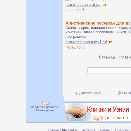
http://hristianin.at.ua
перешло:
5
Христианские ресурсы для вс
Скачать христианские песни, христ
христиан, видео проповеди, книги, 
программы.
http://hristianam.my1.ru/
перешло:
5
Страницы: |
главн
Добавить сайт
Обнов
поддержи развитие
Мегапортала
Главная
|
НОВОСТИ
|
Главное
|
Церковь
|
Общество