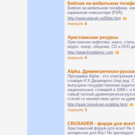
Библия на мобильном телефо
Библия на мобильном телефоне, ко
карманном компьютере (PDA).
http://www.ptacek.ru/Bible.htm
перешло:
6
Христианские ресурсы
Христинская инфотека: книги, стихи
видео, юмор, общение, CD и DVD ди
http://www.kingdomjc.com
перешло:
6
Alpha. Древнегреческо-русск
Программа Alpha - это электронная 
словаря И.Х.Дворецкого (под ред. С
выпущена государственным издател
национальных словарей в 1958 г. и 
самый полный древнегреческо-русск
статей со множеством цитат из древ
http://gurin.tomsknet.ru/alpha.html
перешло:
5
CRUSADER - форум для всех!
Христианский форум для всех! Не то
интересное для Вас! Не претендует 