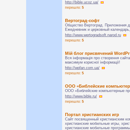
http://bible.ucoz.ua/
перешло:
5
Вертоград-софт
Общество Вертоград. Приложения д
Ежедневник и церковный календарь,
http://www.wertogradsoft.narod.ru
перешло:
5
Мій блог присвячений WordPr
Вся інформація про створення сайта
максимум корисної інформації!
http://wpfan.com.ua/
перешло:
5
ООО «Библейские компьюте
ООО «Библейские компьютерные пр
http://www.bible.ru/
перешло:
5
Портал христианских игр
Сайт посвященный христианским ко
христианские мобильные игры, хри
христианские мобильные программы.