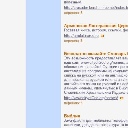
полезным.
http://crusader-kerch.mirbb.net/index.
перешло:
5
Армянская Лютеранская Цер
Гостевая книга, история, ссылки, фо
http://armlut.narod.ru
перешло:
5
Бесплатно скачайте Словарь 
Эту возможность предоставляет вам
наш сайт www.cityofGod.org/names, 
обновления на сайте! Функции прог
инсталляция программы на компьют
списка на русском или на английск
для поиска на русском или на англ
английского языка на русский и наоб
данным именем, упомянутых в Библ
Славянским Христианским Издател
http://www.cityofGod.org/names/
перешло:
5
Библия
Java-файли для мобільних телефонів 
словники, довідкова література та ін.