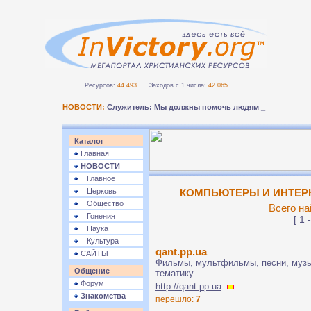
Ресурсов:
44 493
Заходов с 1 числа:
42 065
НОВОСТИ:
Служитель: Мы должны помочь людям безопасно-
Каталог
Главная
НОВОСТИ
Главное
Церковь
КОМПЬЮТЕРЫ И ИНТЕРНЕ
Общество
Всего на
Гонения
[ 1 
Наука
Культура
qant.pp.ua
САЙТЫ
Фильмы, мультфильмы, песни, музык
Общение
тематику
Форум
http://qant.pp.ua
Знакомства
перешло:
7