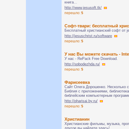
книга...
http://www.jesusoft.tk/
перешло:
5
Софт-твари: бесплатный хри
Бесплатный христианский софт от jes
http://jesuschrist.ru/software
перешло:
5
У нас Вы можете скачать - Int
У нас - RePack Free Download.
http://spbodezhda.ru/
перешло:
5
Фарисеевка
Сайт Олега Дорошенко. Несколько с
Библия с приложениями, библиотека
библейским компьютерным програм
http://pharisai.by.ru/
перешло:
5
Христианин
Христианские фильмы, музыка, прог
другое вы найдете здесь!