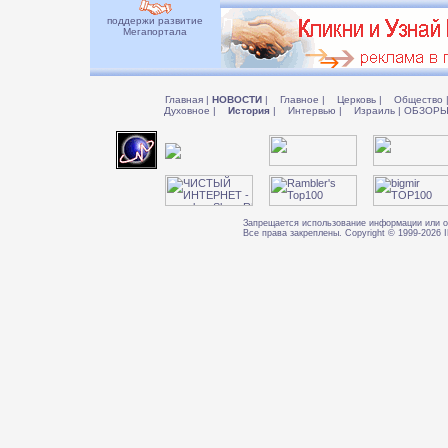
поддержи развитие
Мегапортала
Главная
|
НОВОСТИ
|
Главное
|
Церковь
|
Общество
Духовное
|
История
|
Интервью
|
Израиль
|
ОБЗОР
Запрещается использование информации или о
Все права закреплены. Copyright © 1999-202