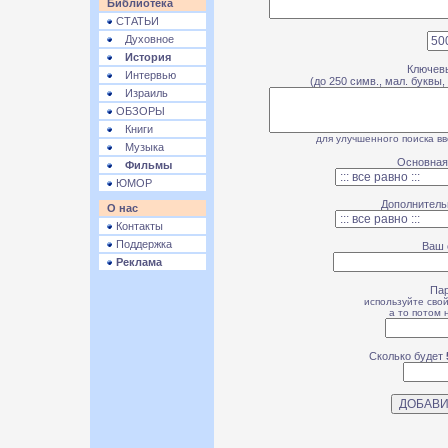
Библиотека
СТАТЬИ
Духовное
История
Ключев
Интервью
(до 250 симв., мал. буквы,
Израиль
ОБЗОРЫ
Книги
для улучшенного поиска вв
Музыка
Основная
Фильмы
ЮМОР
Дополнитель
О нас
Контакты
Поддержка
Ваш 
Реклама
Па
используйте сво
а то потом 
Сколько будет