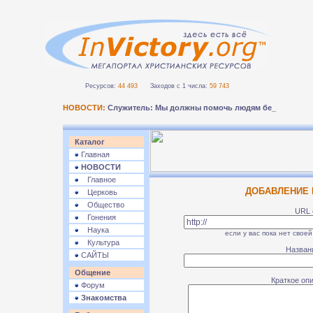
Ресурсов:
44 493
Заходов с 1 числа:
59 743
НОВОСТИ:
Служитель: Мы должны помочь людям безопас-
Каталог
Главная
НОВОСТИ
Главное
ДОБАВЛЕНИЕ 
Церковь
Общество
URL 
Гонения
Наука
если у вас пока нет своей
Культура
Назван
САЙТЫ
Общение
Краткое оп
Форум
Знакомства