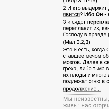
(1Кор.3:11-18)
2 И кто выдержит
явится
? Ибо
Он - 
3 и сядет
перепл
переплавит их, ка
Господу в правде
(Мал.3:2,3)
Это и есть, когда 
ставшее мечом об
мозгов. Далее в с
греха, либо тьма 
их плоды и много 
подлежат огню в с
продолжение...
Мы неизвестны,
живы; нас огорч