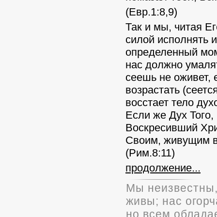
(Евр.1:8,9)
Так и мы, читая Е
силой исполнять и
определенный мом
нас должно умалят
сеешь не оживет, е
возрастать (сеетс
восстает тело дух
Если же Дух Того,
Воскресивший Хри
Своим, живущим в
(Рим.8:11)
продолжение...
Мы неизвестны,
живы; нас огорч
но всем облада