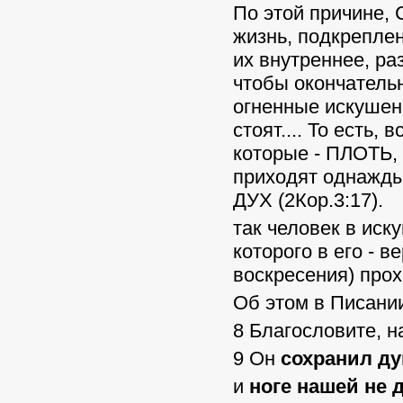
По этой причине, 
жизнь, подкрепле
их внутреннее, ра
чтобы окончательн
огненные искушени
стоят.... То есть
которые - ПЛОТЬ,
приходят однажды 
ДУХ (2Кор.3:17).
так человек в иск
которого в его - 
воскресения) прох
Об этом в Писании
8 Благословите, н
9 Он
сохранил д
и
ноге нашей не 