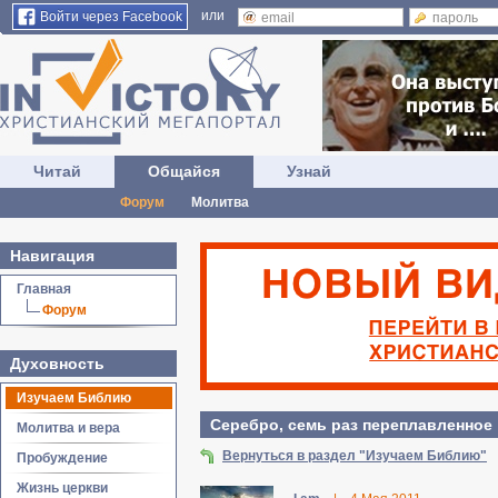
или
Войти через Facebook
Читай
Общайся
Узнай
Форум
Молитва
Навигация
Главная
Форум
Духовность
Изучаем Библию
Серебро, семь раз переплавленное
Молитва и вера
Вернуться в раздел "Изучаем Библию"
Пробуждение
Жизнь церкви