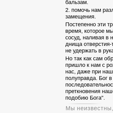
бальзам.
2. помочь нам ра
замещения.
Постепенно эти тр
время, которое м
сосуд, наливая в 
днища отверстия-т
не удержать в ру
Но так как сам об
пришло к нам с р
нас, даже при на
полуправда. Бог в
последовательнос
преткновения наш
подобию Бога".
Мы неизвестны,