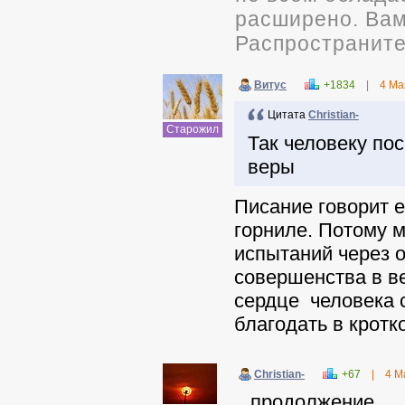
расширено. Вам 
Распространите
Витус
+1834
|
4 Ма
Цитата
Christian-
Старожил
Так человеку по
веры
Писание говорит 
горниле. Потому 
испытаний через о
совершенства в в
сердце человека 
благодать в кротк
Christian-
+67
|
4 М
...продолжение