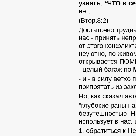
узнать
,
*ЧТО в с
нет;
(Втор.8:2)
Достаточно трудна
нас - принять непр
от этого конфликт
неуютно, по-живо
открывается ПОМЫ
- целый багаж по
- и - в силу ветх
припрятать из зак
Но, как сказал ав
"глубокие раны н
безутешностью. На
использует в нас,
1. обратиться к Н