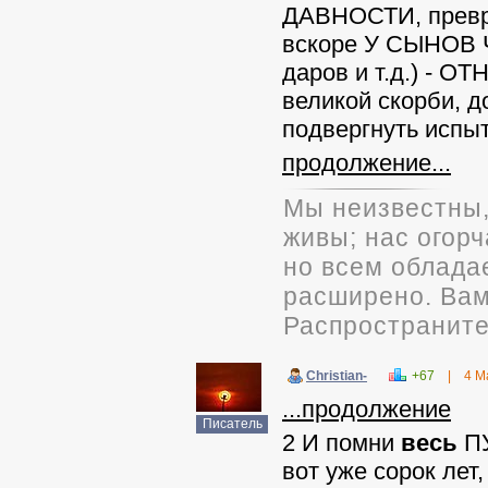
ДАВНОСТИ, превр
вскоре У СЫНОВ Ч
даров и т.д.) -
великой скорби, 
подвергнуть исп
продолжение...
Мы неизвестны,
живы; нас огорч
но всем облада
расширено. Вам 
Распространите
Christian-
+67
|
4 М
...продолжение
Писатель
2 И помни
весь
П
вот уже сорок лет