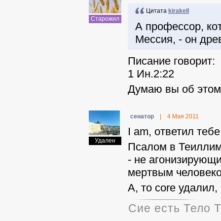
Цитата
kirakelI
Старожил
А профессор, кот
Мессия, - он дре
Писание говорит: 
1 Ин.2:22
Думаю вы об этом 
ceнaтop
|
4 Мая 2011
I am, ответил тебе
Удален
Псалом в Теиллим 
- не агонизирующи
мертвым человеко
А, то core удалил,
Сие есть Тело Т