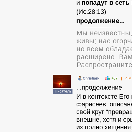
и
попадут в сеть
(Ис.28:13)
продолжение...
Мы неизвестны,
живы; нас огорч
но всем облада
расширено. Вам 
Распространите
Christian-
+67
|
4 М
...продолжение
Писатель
И в контексте Его
фарисеев, описа
свой круг "превра
внешне, хотя и ср
их полно хищения,