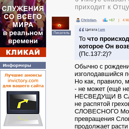
приходит к Отцу
Christian-
+67
|
4 М
Цитата
I am
Писатель
То
что происход
которое Он воз
(Пс.137:2)?
Обычно с рождени
изголодавшийся п
Но как, правило, 
- не может (ещё не
НЕСВЕДУЩИ В СЛО
не распятой грехо
СЛОВЕСНОГО Молок
превращения Слова
продолжает расти