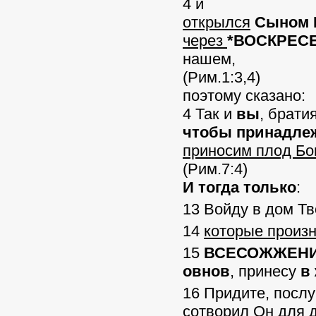
4 и
открылся
Сыном 
через
*ВОСКРЕС
нашем,
(Рим.1:3,4)
поэтому сказано:
4 Так и
вы
, брати
чтобы принадле
приносим плод Бог
(Рим.7:4)
И тогда только
:
13 Войду в дом Т
14
которые произн
15
ВСЕСОЖЖЕНИ
овнов
, принесу
в
16 Придите, послу
сотворил Он для 