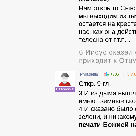
Нам открыто Сын
мы выходим из тьм
остаётся на крест
нас, как она дейс
телесно от г.т.п. .
6 Иисус сказал 
приходит к Отцу
Philadelfia
+706
|
5 Ма
Откр. 9 гл.
Старожил
3 И из дыма вышла
имеют земные ско
4 И сказано было 
зелени, и никаком
печати Божией на
_______________