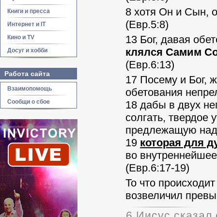
8 хотя Он и Сын,
Книги и пресса
(Евр.5:8)
Интернет и IT
13 Бог, давая обе
Кино и TV
клялся Самим С
Досуг и хобби
(Евр.6:13)
Работа сайта
17 Посему и Бог,
Взаимопомощь
обетования непрел
Сообщи о сбое
18 дабы в двух н
солгать, твердое 
предлежащую над
19
которая для 
во внутреннейшее 
(Евр.6:17-19)
То что происходит
возвеличил превы
6 Иисус сказал 