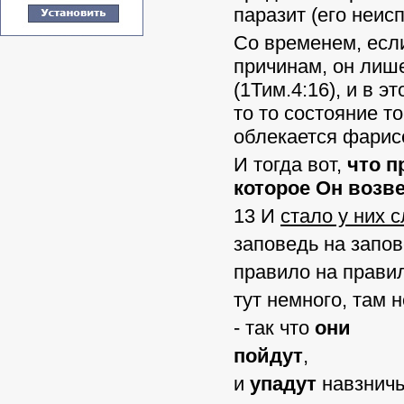
паразит (его неис
Со временем, если
причинам, он лише
(1Тим.4:16), и в э
то то состояние т
облекается фарис
И тогда вот,
что п
которое Он возв
13 И
стало у них 
заповедь на запов
правило на правил
тут немного, там 
- так что
они
пойдут
,
и
упадут
навзничь