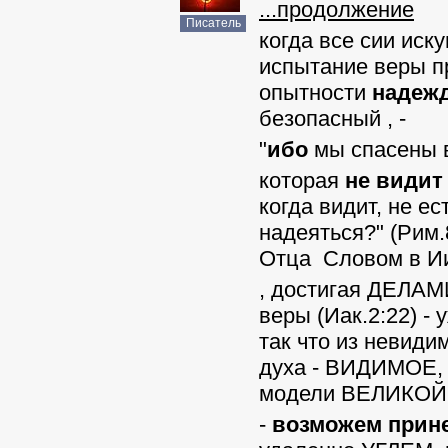
...продолжение
Писатель
когда все сии иск
испытание веры пр
опытности
надеж
безопасный , -
"
ибо
мы спасены 
которая
не видит
когда видит, не ес
надеяться?" (Рим.
Отца Словом в Ии
, достигая ДЕЛАМ
веры (Иак.2:22) 
так что из невид
духа - ВИДИМОЕ,
модели ВЕЛИКОЙ 
-
возможем прин