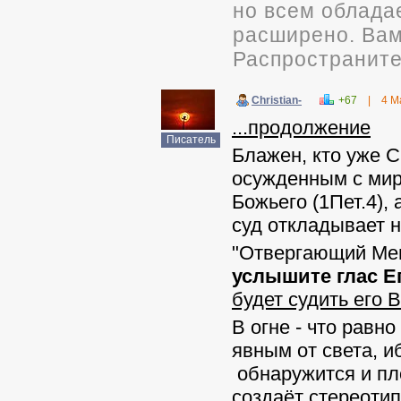
но всем облада
расширено. Вам 
Распространите
Christian-
+67
|
4 М
...продолжение
Писатель
Блажен, кто уже 
осужденным с мир
Божьего (1Пет.4),
суд откладывает н
"Отвергающий Ме
услышите глас Е
будет судить ег
В огне - что равн
явным от света, и
обнаружится и пло
создаёт стереотип