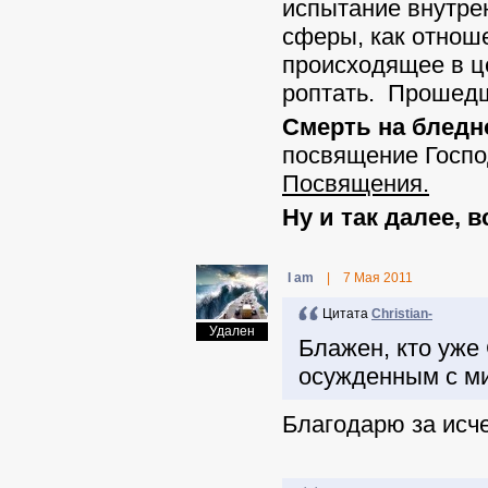
испытание внутрен
сферы, как отноше
происходящее в це
роптать. Прошедш
Смерть на бледн
посвящение Господ
Посвящения.
Ну и так далее, 
I am
|
7 Мая 2011
Цитата
Christian-
Удален
Блажен, кто уже
осужденным с м
Благодарю за ис