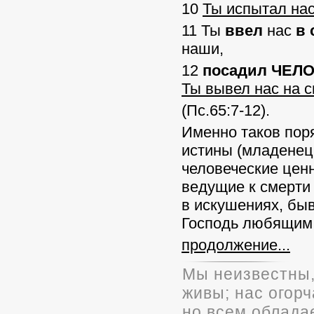
10
Ты испытал на
11 Ты
ввел
нас
в 
наши,
12
посадил ЧЕЛО
Ты вывел нас на 
(Пс.65:7-12).
Именно таков поря
истины (младенец 
человеческие ценн
ведущие к смерти 
в искушениях, бы
Господь любящим 
продолжение...
Мы неизвестны,
живы; нас огорч
но всем облада