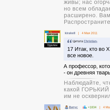
живы; нас огорч
но всем облада
расширено. Вам 
Распространите
kirakelI
|
4 Мая 2011
Цитата
Christian-
Удален
17 Итак, кто во 
все новое.
А профессор, кото
- он древняя твар
Наблюдайте, чт
какой ГОРЬКИЙ 
им не оскверни
Витус
+1834
|
4 Ма