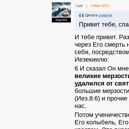
I am
|
4 Мая 2011
Цитата
ceнaтop
Удален
Привет тебе, спа
И тебе привет. Ра
через Его смерть
себя, посредством
Иезекиилю:
6 И сказал Он мне
великие мерзост
удалился от свя
большие мерзости
(Иез.8:6) и прочи
нас.
Потом ученичество
Его колыбель, Его