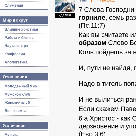
I am
|
4 Мая 2011
Служения
7 Слова Господни 
Удален
горниле
, семь ра
Мир вокруг
(Пс.11:7)
Влияние христиан
Как вы считаете и
Работа и бизнес
образом
Слово Бо
Наука и вера
Коль пойдёшь за н
Конфессии
Апологетика
И, пути не найдя,
Отношения
Надо в тигель поп
Молодежный мир
Мужской клуб
И не вылиться рано
Женский клуб
Если скажем Павел
Все о семье
6 а Христос - как 
дерзновение и упо
Увлечения
(Евр.3:6)
Музыка