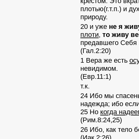
крестом. Это вкра
плотью(г.т.п.) и 
природу.
20 и уже
не я жив
плоти
,
то живу в
предавшего Себя 
(Гал.2:20)
1 Вера же есть
ос
невидимом.
(Евр.11:1)
т.к.
24 Ибо мы спасены
надежда; ибо если
25 Но
когда надее
(Рим.8:24,25)
26 Ибо, как тело б
(Иак.2:26)