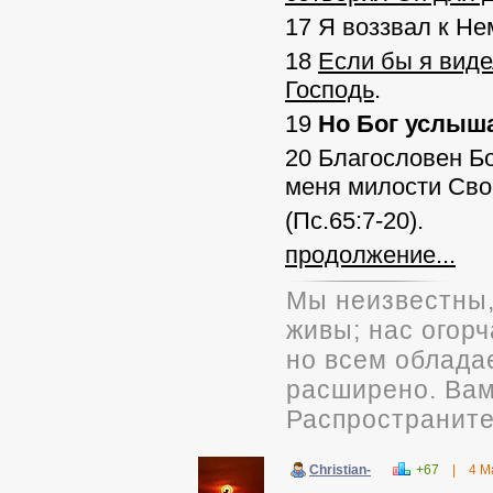
17 Я воззвал к Не
18
Если бы я виде
Господь
.
19
Но Бог услыш
20 Благословен Бо
меня милости Сво
(Пс.65:7-20).
продолжение...
Мы неизвестны,
живы; нас огорч
но всем облада
расширено. Вам 
Распространите
Christian-
+67
|
4 М