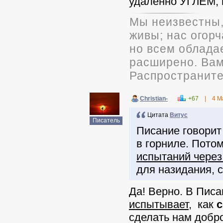
удаленно УГЛЕМ, 
Мы неизвестны,
живы; нас огорч
но всем облада
расширено. Вам 
Распространите
Christian-
+67
|
4 М
Цитата
Витус
Писатель
Писание говорит
в горниле. Пото
испытаний через
для назидания, 
Да! Верно. В Писа
испытывает
, как
сделать нам добр