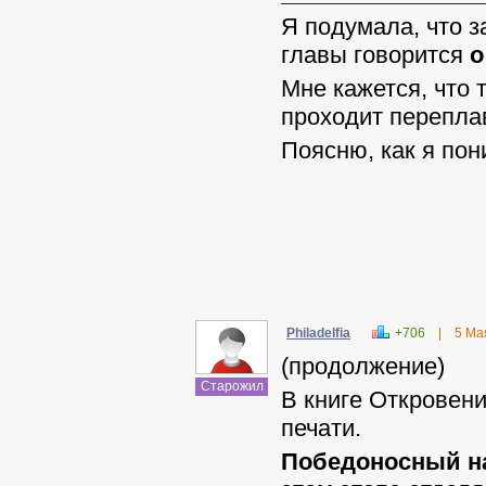
Я подумала, что з
главы говорится
о
Мне кажется, что 
проходит переплавк
Поясню, как я по
Philadelfia
+706
|
5 Ма
(продолжение)
Старожил
В книге Откровени
печати.
Победоносный н