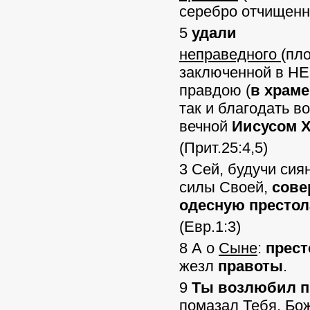
серебро отчищенно
5
удали
неправедного
(пл
заключенной в Н
правдою (
в храме
так и благодать 
вечной
Иисусом 
(Прит.25:4,5)
3 Сей, будучи сия
силы Своей,
сове
одесную престол
(Евр.1:3)
8 А о
Сыне
:
прест
жезл
правоты
.
9
Ты возлюбил п
помазал Тебя, Бож