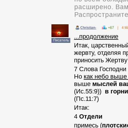
расширено. Вам 
Распространите
Christian-
+67
|
4 М
...продолжение
Писатель
Итак, царственны
жервту, отделяя п
приносить Жертву
7 Слова Господни 
Но
как небо выш
выше
мыслей ва
(Ис.55:9))
в горн
(Пс.11:7)
Итак:
4
Отдели
примесь
(
плотски