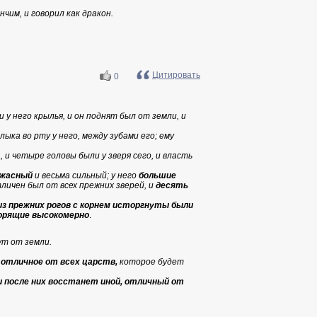
нчим, и говорил как дракон.
Цитировать
0
и у него крылья, и он поднят был от земли, и
лыка во рту у него, между зубами его; ему
, и четыре головы были у зверя сего, и власть
ужасный
и весьма сильный; у него
большие
личен был от всех прежних зверей, и
десять
из прежних рогов с корнем исторгнуты были
оворящие высокомерно
.
ут от земли.
 отличное от всех царств,
которое будет
и после них восстанет иной, отличный от