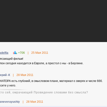
adelfia
+706
|
25 Мая 2011
ясающий фильм!
лон сегодня находится в Европе, а престол с-ны - в Берлине.
ерий -К
|
28 Мая 2011
НАТОРА есть глубокий, в смысловом плане, материал о зверях и числе 666.
сите у него.
...кто сей, омрачающий Провидение словами без смысла?
aneveruyushiy
|
28 Мая 2011