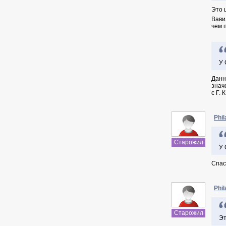
Это 
Вави
чем 
У 
Данн
знач
с Г. 
Phil
Старожил
У 
Cпас
Phil
Старожил
Эт