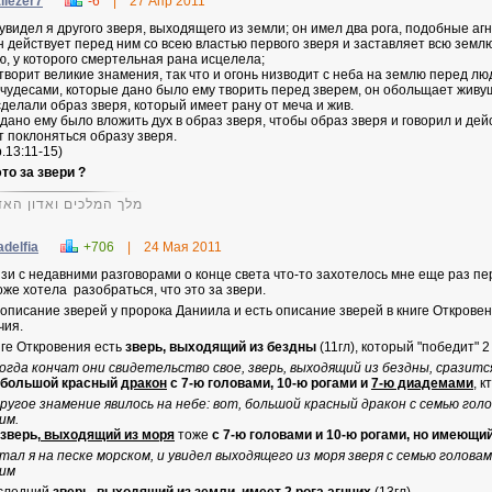
liezer7
-6
|
27 Апр 2011
 увидел я другого зверя, выходящего из земли; он имел два рога, подобные агн
н действует перед ним со всею властью первого зверя и заставляет всю земл
ю, у которого смертельная рана исцелела;
 творит великие знамения, так что и огонь низводит с неба на землю перед лю
 чудесами, которые дано было ему творить перед зверем, он обольщает живу
сделали образ зверя, который имеет рану от меча и жив.
 дано ему было вложить дух в образ зверя, чтобы образ зверя и говорил и дей
т поклоняться образу зверя.
.13:11-15)
это за звери ?
מלך המלכים ואדון האד
adelfia
+706
|
24 Мая 2011
язи с недавними разговорами о конце света что-то захотелось мне еще раз п
оже хотела разобраться, что это за звери.
 описание зверей у пророка Даниила и есть описание зверей в книге Открове
чия.
иге Откровения есть
зверь, выходящий из бездны
(11гл), который "победит" 
когда кончат они свидетельство свое, зверь, выходящий из бездны, сразится
большой красный
дракон
с 7-ю головами, 10-ю рогами и
7-ю диадемами
, 
другое знамение явилось на небе: вот, большой красный дракон с семью голо
им.
зверь,
выходящий из моря
тоже
с 7-ю головами и 10-ю рогами, но имеющи
стал я на песке морском, и увидел выходящего из моря зверя с семью голова
им