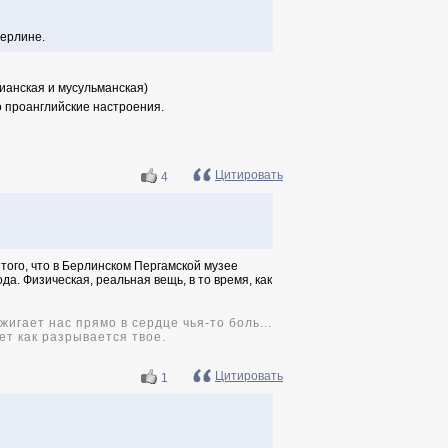
Берлине.
ианская и мусульманская)
 проанглийские настроения.
Цитировать
4
того, что в Берлинском Пергамской музее
да. Физическая, реальная вещь, в то время, как
игает нас прямо в сердце чья-то боль...
ет как разрывается твое.
Цитировать
1