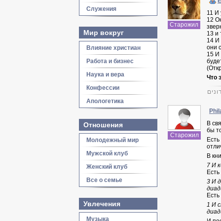
E
Служения
11 И
12 О
Старожил
звер
Мир вокруг
13 и
14 И
они 
Влияние христиан
15 И
Работа и бизнес
буде
(Откр
Наука и вера
Что 
Конфессии
ונים
Апологетика
Phil
В св
Отношения
бы т
Старожил
Есть
Молодежный мир
отли
Мужской клуб
В кн
7 И 
Женский клуб
Есть
Все о семье
3 И 
диад
Есть
Увлечения
1 И 
диад
Музыка