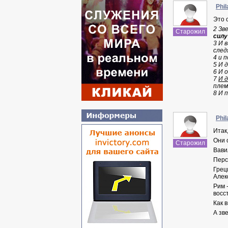
Phil
Это 
2 Зв
Старожил
силу
3 И 
след
4 и 
5 И 
6 И 
7
И 
плем
8 И 
Phil
Итак
Они 
Старожил
Вави
Перс
Грец
Алек
Рим 
восс
Как 
А зв