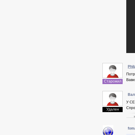
Phil
Потр
Вави
Старожил
Вал
У СЕ
Спро
Удален
...
fom