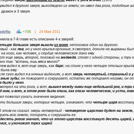
следний
зверь,
выходящий из земли
, имеет 2 рога агнчих
(13гл)
 увидел я другого зверя, выходящего из земли; он имел два рога, подобные аг
 дракон и 3 зверя.
adelfia
+706
|
24 Мая 2011
ниила в 7-й главе есть описание 4-х зверей:
етыре больших зверя вышли
из моря
, непохожие один на другого.
рвый - как
лев
, но у него крылья орлиные; я смотрел, доколе не вырваны был
 на ноги, как человек, и сердце человеческое дано ему.
вот еще зверь, второй, похожий на
медведя
, стоял с одной стороны, и три к
ано так: "встань, ешь мяса много!"
тем видел я, вот еще зверь, как
барс
; на спине у него четыре птичьих крыла
 была ему.
сле сего видел я в ночных видениях, и вот
зверь четвертый, страшный и 
зные зубы
; он пожирает и сокрушает, остатки же попирает ногами; он от
в было у него
.
смотрел на эти рога, и вот,
вышел между ними еще небольшой рог, и три 
д ним, и вот, в этом роге были глаза, как глаза человеческие, и уста, г
ил пожелал узнать значение видения:
эти большие звери, которых четыре, означают, что
четыре царя
восстан
б этом он сказал: зверь четвертый -
четвертое царство будет на земле,
рать всю землю, попирать и сокрушать ее.
 десять рогов значат, что из этого царства восстанут десять царей, 
них, и уничижит трех царей