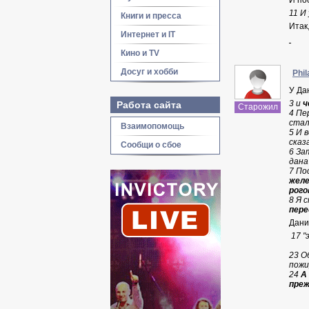
И по
11 И
Книги и пресса
Итак,
Интернет и IT
Кино и TV
Досуг и хобби
Phil
У Да
3 и
ч
Работа сайта
Старожил
4 Пе
стал
Взаимопомощь
5 И 
сказ
Сообщи о сбое
6 За
дана
7 По
желе
рого
8 Я 
пере
Дани
17 "
23 О
пожи
24
А
преж