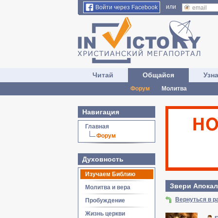
или
Войти через Facebook
Читай
Общайся
Узн
Форум
Молитва
Навигация
Главная
Форум
Духовность
Изучаем Библию
Звери Апока
Молитва и вера
Вернуться в 
Пробуждение
Жизнь церкви