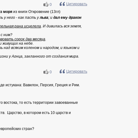
Цитировать
0
из моря
из книги Откровение (13гл)
ть у него - как пасть у
льва
; и
дал ему дракон
тельная рана исцелела
. И дивилась вся земля,
 с ним?
вовать сорок два месяца
.
и живущих на небе.
ть над всяким коленом и народом, и языком и
изни у Агнца, закланного от создания мира.
Цитировать
0
де истукана: Вавилон, Персия, Греция и Рим.
го востока, то есть территории завоеванные
ств. Царство, в котором есть 10 царств и
европейских стран?