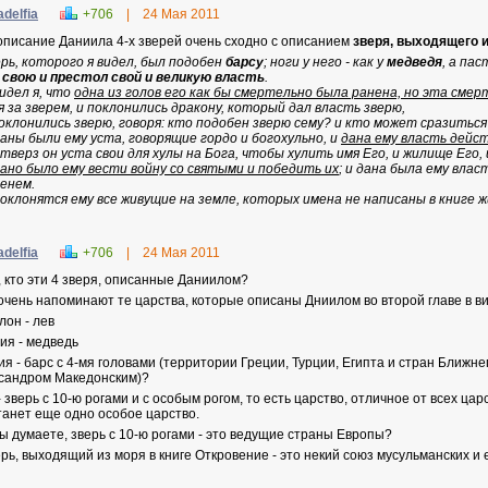
adelfia
+706
|
24 Мая 2011
описание Даниила 4-х зверей очень сходно с описанием
зверя, выходящего 
ерь, которого я видел, был подобен
барсу
; ноги у него - как у
медведя
, а пас
 свою и престол свой и великую власть
.
видел я, что
одна из голов его как бы смертельно была ранена, но эта смер
я за зверем, и поклонились дракону, который дал власть зверю,
поклонились зверю, говоря: кто подобен зверю сему? и кто может сразиться
даны были ему уста, говорящие гордо и богохульно, и
дана ему власть дейст
отверз он уста свои для хулы на Бога, чтобы хулить имя Его, и жилище Его, 
дано было ему вести войну со святыми и победить их
; и дана была ему влас
енем.
поклонятся ему все живущие на земле, которых имена не написаны в книге ж
adelfia
+706
|
24 Мая 2011
, кто эти 4 зверя, описанные Даниилом?
очень напоминают те царства, которые описаны Дниилом во второй главе в ви
лон - лев
ия - медведь
ия - барс с 4-мя головами (территории Греции, Турции, Египта и стран Ближне
сандром Македонским)?
- зверь с 10-ю рогами и с особым рогом, то есть царство, отличное от всех цар
танет еще одно особое царство.
вы думаете, зверь с 10-ю рогами - это ведущие страны Европы?
ерь, выходящий из моря в книге Откровение - это некий союз
мусульманских и 