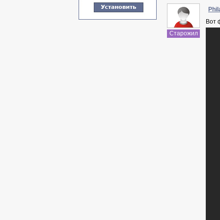
Phil
Вот 
Старожил