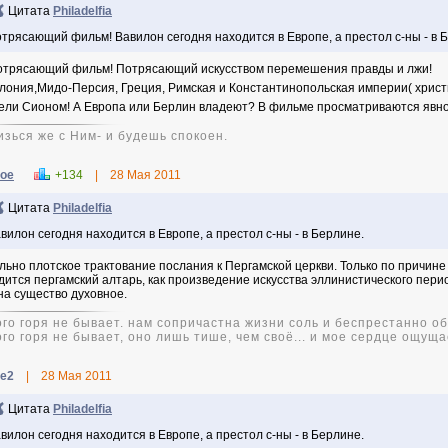
Цитата
Philadelfia
трясающий фильм! Вавилон сегодня находится в Европе, а престол с-ны - в 
отрясающий фильм! Потрясающий искусством перемешения правды и лжи!
лония,Мидо-Персия, Греция, Римская и Константинопольская империи( христ
ели Сионом! А Европа или Берлин владеют? В фильме просматриваются явно
изься же с Ним- и будешь спокоен.
oe
+134
|
28 Мая 2011
Цитата
Philadelfia
вилон сегодня находится в Европе, а престол с-ны - в Берлине.
льно плотское трактование послания к Пергамской церкви. Только по причине 
дится пергамский алтарь, как произведение искусства эллинистического перио
на существо духовное.
го горя не бывает. нам сопричастна жизни соль и беспрестанно обж
го горя не бывает, оно лишь тише, чем своё... и мое сердце ощуща
ce2
|
28 Мая 2011
Цитата
Philadelfia
вилон сегодня находится в Европе, а престол с-ны - в Берлине.