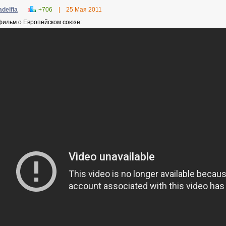
adelfia
+706
|
25 Мая 2011
фильм о Европейском союзе: