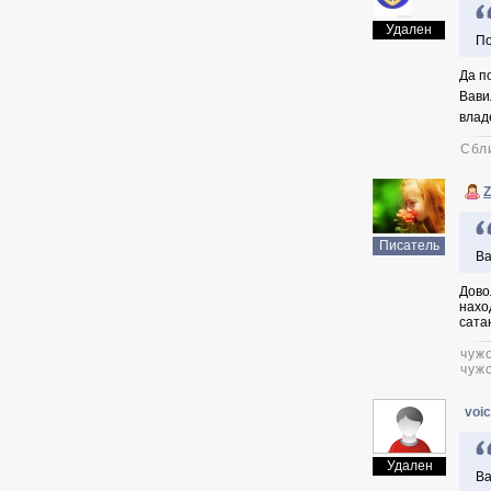
Удален
По
Да п
Вави
влад
Сбл
Z
Писатель
Ва
Дово
нахо
сата
чужо
чужо
voi
Удален
Ва