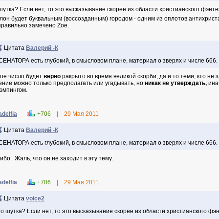
шутка? Если нет, то это высказывание скорее из области христианского фэнт
лон будет буквальным (воссозданным) городом - одним из оплотов антихриста.
правильно замечено Zoe.
Цитата
Валерий -К
СЕНАТОРА есть глубокий, в смысловом плане, материал о зверях и числе 666.
ое число будет
верно
ракрыто во время великой скорби, да и то теми, кто не 
ение можно только предполагать или угадывать, но
никак не утверждать,
ина
Кэмпингом.
adelfia
+706
|
29 Мая 2011
Цитата
Валерий -К
СЕНАТОРА есть глубокий, в смысловом плане, материал о зверях и числе 666. 
ибо. Жаль, что он не заходит в эту тему.
adelfia
+706
|
29 Мая 2011
Цитата
voice2
о шутка? Если нет, то это высказывание скорее из области христианского фэ