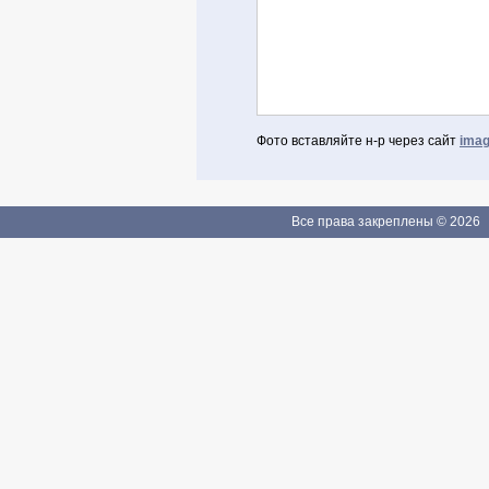
Фото вставляйте н-р через сайт
imag
Авторизоваться через Facebook
Если Вы зарегистрированы
Все права закреплены © 2026