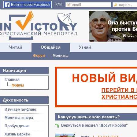
или
Войти через Facebook
Читай
Общайся
Узнай
Форум
Молитва
Навигация
Главная
Форум
Духовность
Изучаем Библию
Как улучшить свою память?
Молитва и вера
Вернуться в раздел "Досуг и хобби"
Пробуждение
Жизнь церкви