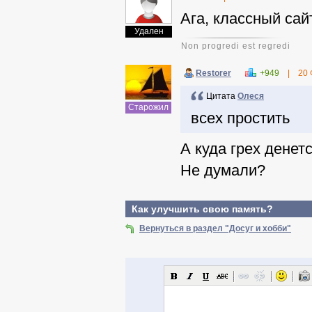
Ага, классный сай
Удален
Non progredi est regredi
Restorer
+949
|
20 
Цитата
Олеся
Старожил
всех простить
А куда грех денет
Не думали?
Как улучшить свою память?
Вернуться в раздел "Досуг и хобби"