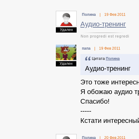
Полина
|
19 Фев 2011
Аудио-тренинг
Удален
Non progredi est regredi
папа
|
19 Фев 2011
Цитата
Полина
Удален
Аудио-тренинг
Это тоже интересн
Я обожаю аудио т
Спасибо!
-----
Кстати интересны
Полина
|
20 Фев 2011