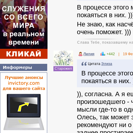
В процессе этого 
покаяться в них. ))
Не знаю, как насч
очень поможет. )))
Слава Тебе, показавшему н
Лилия
+442
|
19 Фе
Цитата
Элиза
Старожил
В процессе этог
покаяться в них. 
)), согласна. А я
произошедшего - ч
мысли где-то в од
Олесь, так может
рекомендуют ни о 
заднее простираем