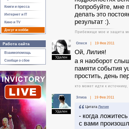
Попробуйте, мне п
Книги и пресса
делать это постоя
Интернет и IT
результат :).
Кино и TV
Досуг и хобби
Прибежище мое и защита моя
Олеся
|
19 Фев 2011
Работа сайта
Ой, Лилия!
Взаимопомощь
Удален
а я наоборот слыш
Сообщи о сбое
памяти события уш
простить, день пер
кто может идти к источнику,
Элиза
|
19 Фев 2011
Цитата
Лилия
Удален
- когда ложитесь
с вами произошло 