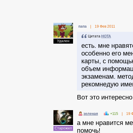
папа
|
19 Фев 2011
Цитата
НОТА
Удален
есть. мне нравя
особенно его ме
карты, с помощь
объем информаци
экзаменам. метод
рекомнедую име
Вот это интересно
зеленая
+115
|
19 
а мне нравится ме
Старожил
помочь!