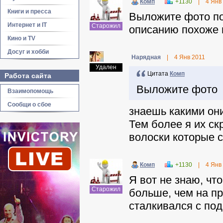
Комп
+1130
|
4 Янв
Книги и пресса
Выложите фото пос
Интернет и IT
Старожил
описанию похоже 
Кино и TV
Досуг и хобби
Нарядная
|
4 Янв 2011
Удален
Цитата
Комп
Работа сайта
Выложите фото
Взаимопомощь
Сообщи о сбое
знаешь какими он
Тем более я их ск
волоски которые с
Комп
+1130
|
4 Янв
Я вот не знаю, что
Старожил
больше, чем на пр
сталкивался с по