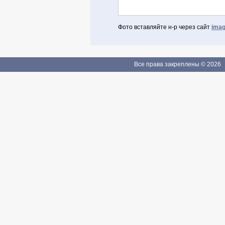
Фото вставляйте н-р через сайт
imag
Авторизоваться через Facebook
Если Вы зарегистрированы
Все права закреплены © 2026