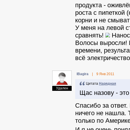
продукта - оживл
роста с пипеткой (
корни и не смывать
У меня на левой с
сравнять!
Наноси
Волосы выросли! 
времени, результа
всё электричество
IBagira
|
9 Янв 2011
Цитата
Нарядная
Удален
Щас назову - это
Спасибо за ответ.
ничего не нашла. 
только по Америке
И я не очень поня