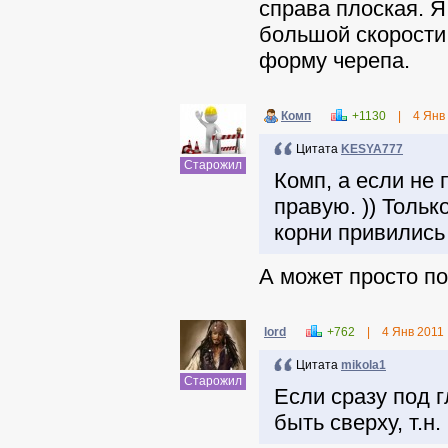
справа плоская. Я
большой скорости,
форму черепа.
Комп
+1130
|
4 Янв
Цитата
KESYA777
Старожил
Комп, а если не 
правую. )) Тольк
корни привились 
А может просто по
lord
+762
|
4 Янв 2011
Цитата
mikola1
Старожил
Если сразу под 
быть сверху, т.н.