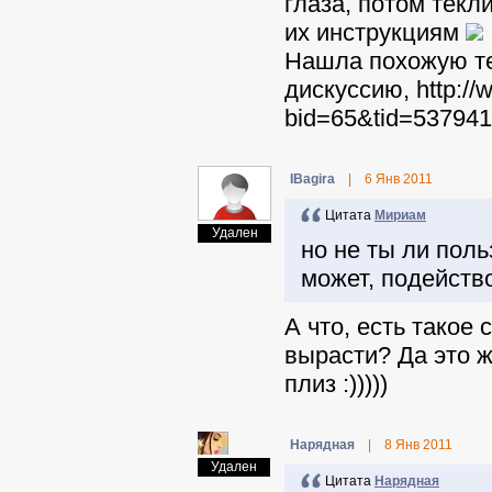
глаза, потом текл
их инструкциям
Нашла похожую те
дискуссию, http://
bid=65&tid=53794
IBagira
|
6 Янв 2011
Цитата
Мириам
Удален
но не ты ли пол
может, подейств
А что, есть такое
вырасти? Да это ж
плиз :)))))
Нарядная
|
8 Янв 2011
Удален
Цитата
Нарядная