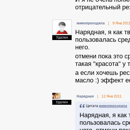
отрицательный рез
мимопроходила
|
9 Янв 201
Нарядная, я как т
Удален
пользовалась сред
него.
отмени пока это с
такая "красота" у 
а если хочешь рес
масло :) эффект ес
Нарядная
|
12 Янв 2011
Удален
Цитата
мимопроходила
Нарядная, я как
пользовалась ср