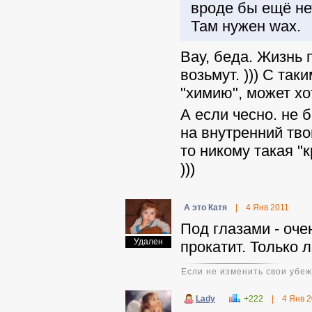
вроде бы ещё нет
Там нужен wax.
Вау, беда. Жизнь 
возьмут. ))) С та
"химию", может хо
А если чесно. не б
на внутренний твой
то никому такая "
)))
А это Катя
|
4 Янв 2011
Под глазами - оче
Удален
прокатит. Только 
Если не изменить свои убеж
Lady
+222
|
4 Янв 