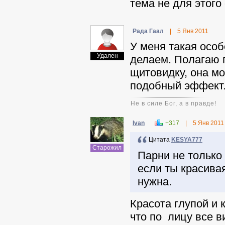
тема не для этого
Рада Гаал
|
5 Янв 2011
У меня такая особ
Удален
делаем. Полагаю 
щитовидку, она мо
подобный эффект
Не в силе Бог, а в правде!
Ivan
+317
|
5 Янв 2011
Цитата
KESYA777
Старожил
Парни не только 
если ты красивая
нужна.
Красота глупой и 
что по лицу все в