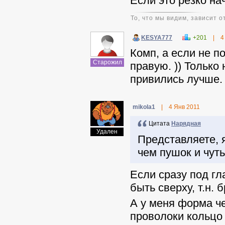
Если это резко на
То, что мы видим, зависит от
KESYA777
+201
|
4
Комп, а если не п
Старожил
правую. )) Только
привились лучше. 
mikola1
|
4 Янв 2011
Цитата
Нарядная
Удален
Представляете, 
чем пушок и чут
Если сразу под гл
быть сверху, т.н. 
А у меня форма ч
проволоки кольцо 