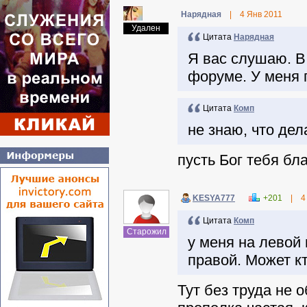
Нарядная
|
4 Янв 2011
Удален
Цитата
Нарядная
Я вас слушаю. В
форуме. У меня 
Цитата
Комп
не знаю, что дел
пусть Бог тебя бл
KESYA777
+201
|
4
Цитата
Комп
Старожил
у меня на левой 
правой. Может кт
Тут без труда не 