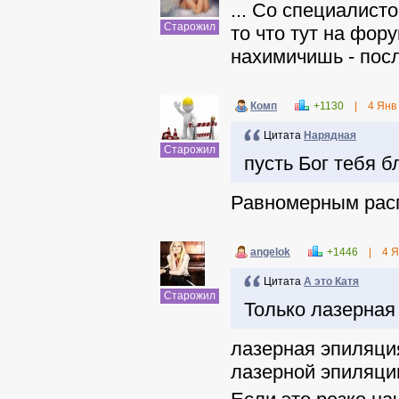
... Со специалист
Старожил
то что тут на фор
нахимичишь - посл
Комп
+1130
|
4 Янв
Цитата
Нарядная
Старожил
пусть Бог тебя б
Равномерным расп
angelok
+1446
|
4 Я
Цитата
А это Катя
Старожил
Только лазерная
лазерная эпиляция
лазерной эпиляции