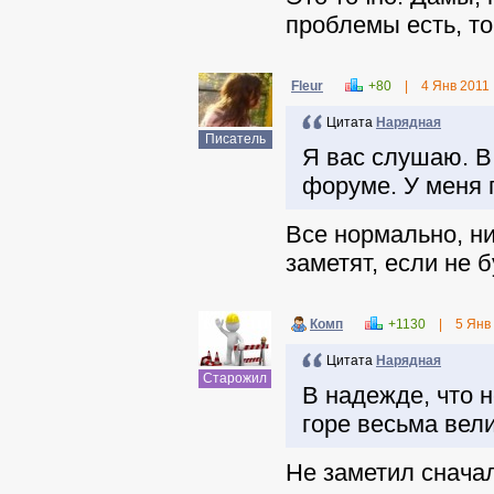
проблемы есть, т
Fleur
+80
|
4 Янв 2011
Цитата
Нарядная
Писатель
Я вас слушаю. В
форуме. У меня 
Все нормально, ни
заметят, если не 
Комп
+1130
|
5 Янв
Цитата
Нарядная
Старожил
В надежде, что 
горе весьма вели
Не заметил сначал