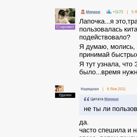
Мириам
+1172
|
5 
Лапочка...я это,тр
Старожил
пользовалась кит
подействовало?
Я думаю, молись, 
принимай быстрых 
Я тут узнала, что
было...время нужн
Нарядная
|
6 Янв 2011
Удален
Цитата
Мириам
не ты ли пользо
да.
часто спешила и 