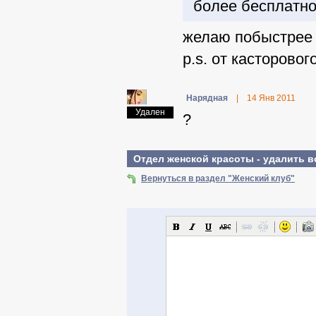
более бесплатно 
желаю побыстрее 
p.s. от касторово
Нарядная
|
14 Янв 2011
Удален
?
Отдел женской красоты - удалить в
Вернуться в раздел "Женский клуб"