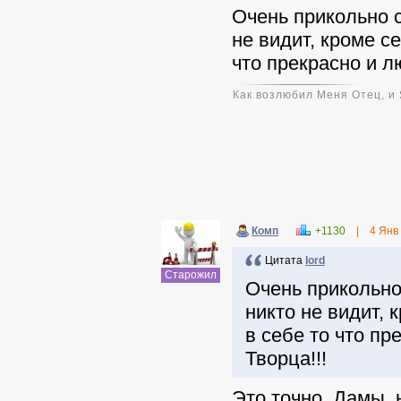
Очень прикольно с
не видит, кроме с
что прекрасно и л
Как возлюбил Меня Отец, и 
Комп
+1130
|
4 Янв
Цитата
lord
Старожил
Очень прикольно
никто не видит,
в себе то что пр
Творца!!!
Это точно. Дамы, 