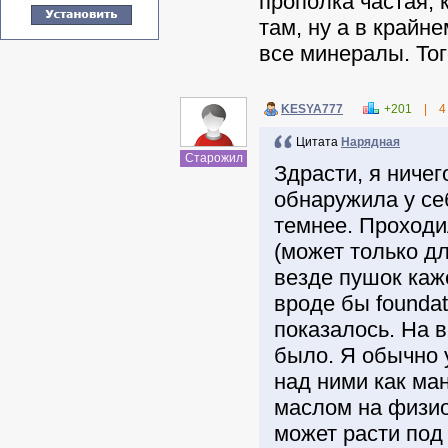
прополка частая,
там, ну а в крайн
все минералы. Того
KESYA777
+201
|
4
Цитата
Нарядная
Старожил
Здрасти, я ничег
обнаружила у се
темнее. Проходи
(может только д
везде пушок каже
вроде бы foundat
показалось. На в
было. Я обычно 
над ними как ма
маслом на физио
может расти под