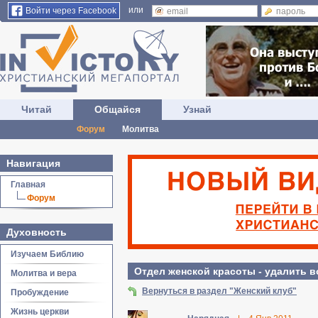
или
Войти через Facebook
Читай
Общайся
Узнай
Форум
Молитва
Навигация
Главная
Форум
Духовность
Изучаем Библию
Отдел женской красоты - удалить в
Молитва и вера
Вернуться в раздел "Женский клуб"
Пробуждение
Жизнь церкви