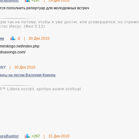
uraBaptist
+287
|
29 Дек 2010
тся пополнить репертуар для молодежных встреч
рю так не потому, чтобы я уже достиг, или усовершился; но стремлю
тос Иисус. (Фил.3:12)
им
-2
|
30 Дек 2010
//mirskogo.net/index.php
//dvasongs.com/
litY
|
30 Дек 2010
рды на песни Валерия Коропа
™ Littera occidit, spiritus autem vivificat
uraBaptist
+287
|
31 Дек 2010