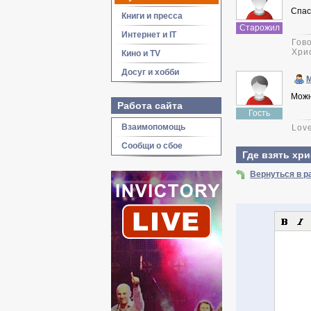
Спаси
Книги и пресса
Старожил
Интернет и IT
Гово
Хрис
Кино и TV
Досуг и хобби
Можн
Работа сайта
Гость
Взаимопомощь
Love
Сообщи о сбое
Где взять хр
Вернуться в р