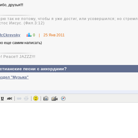
бо, друзья!!!
рю так не потому, чтобы я уже достиг, или усовершился; но стремлю
тос Иисус. (Фил.3:12)
McCkrevsky
0
|
25 Янв 2011
о еще самим написать)
! Peace!! JAZZZ!!!
истианские песни с аккордами?
аздел "Музыка"