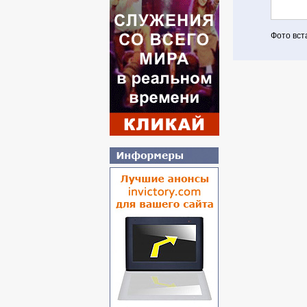
Фото вст
Авториз
Если Вы