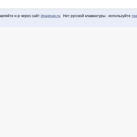
авляйте н-р через сайт
imageup.ru
. Нет русской клавиатуры - используйте
тр
оваться через Facebook
 зарегистрированы
Запомнить