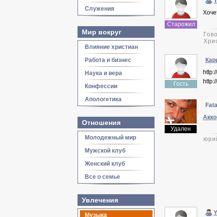
Y
Служения
Хоче
Старожил
Мир вокруг
Гово
Хрис
Влияние христиан
Работа и бизнес
Кар
http:
Наука и вера
http:
Гость
Конфессии
Апологетика
Fata
Акко
Отношения
Удален
Молодежный мир
юpий
Мужской клуб
Женский клуб
Все о семье
Увлечения
Y
Музыка