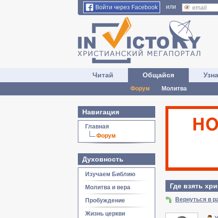
или
Войти через Facebook
Читай
Общайся
Узн
Форум
Молитва
Навигация
Главная
Форум
Духовность
Изучаем Библию
Где взять хр
Молитва и вера
Вернуться в р
Пробуждение
Жизнь церкви