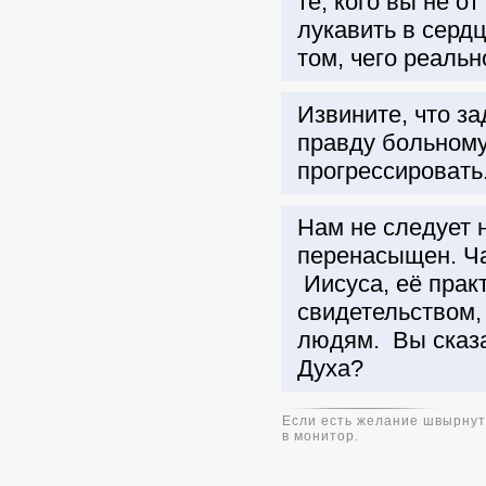
те, кого вы не о
лукавить в сердц
том, чего реальн
Извините, что за
правду больному 
прогрессировать
Нам не следует н
перенасыщен. Ча
Иисуса, её прак
свидетельством, 
людям. Вы сказа
Духа?
Если есть желание швырнуть
в монитор.