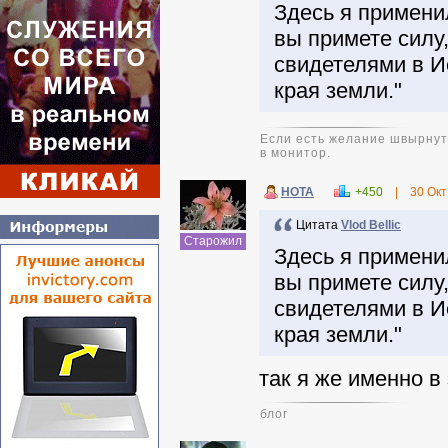
Здесь я применил
вы примете силу,
свидетелями в И
края земли."
Если есть желание швырнуть
в монитор.
НОТА
+450
|
30 Окт
Цитата
Vlod Bellic
Старожил
Здесь я применил
вы примете силу,
свидетелями в И
края земли."
так я же именно в
блог