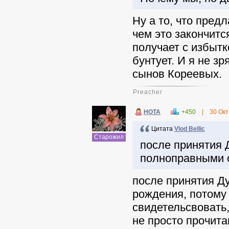
Ну а то, что пред
чем это закончитс
получает с избытк
бунтует. И я не з
сынов Кореевых.
Preacher
НОТА
+450
|
30 Окт
Цитата
Vlod Bellic
Старожил
после принятия 
полноправными с
после принятия Ду
рождения, потому 
свидетельсвовать,
не просто прочит