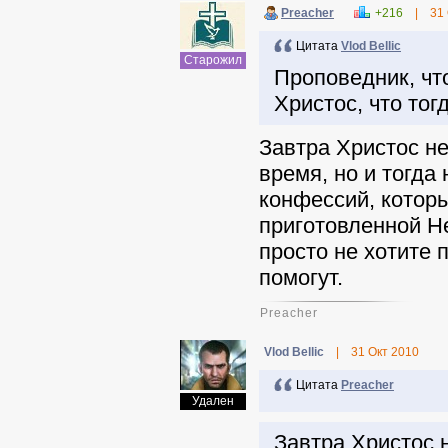
Preacher
+216
|
31
Цитата
Vlod Bellic
Старожил
Проповедник, что
Христос, что тог
Завтра Христос не
время, но и тогда
конфессий, которы
приготовленной Не
просто не хотите 
помогут.
Preacher
Vlod Bellic
|
31 Окт 2010
Цитата
Preacher
Удален
Завтра Христос н