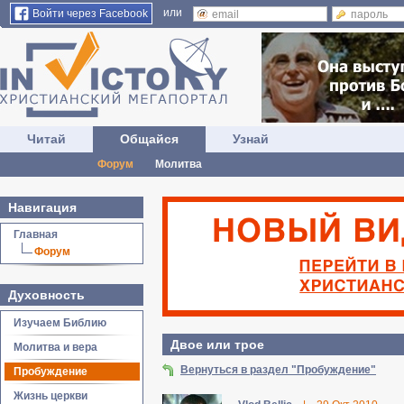
или
Войти через Facebook
Читай
Общайся
Узнай
Форум
Молитва
Навигация
Главная
Форум
Духовность
Изучаем Библию
Двое или трое
Молитва и вера
Вернуться в раздел "Пробуждение"
Пробуждение
Жизнь церкви