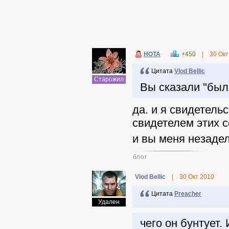
НОТА
+450
|
30 Окт
Цитата
Vlod Bellic
Старожил
Вы сказали "был
да. и я свидетель
свидетелем этих 
и вы меня незадел
блог
Vlod Bellic
|
30 Окт 2010
Цитата
Preacher
Удален
чего он бунтует.