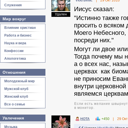
Vlod Bellic
|
29 Окт 2010
Служения
Иисус сказал:
Удален
"Истинно также го
Мир вокруг
просить о всяком 
Влияние христиан
Моего Небесного, 
Работа и бизнес
посреди них."
Наука и вера
Могут ли двое или
Конфессии
Тогда почему мы н
Апологетика
а о всех нас, на
церквах как биом
Отношения
не приносим Еванг
Молодежный мир
внутри церковной 
Мужской клуб
являемся церква
Женский клуб
Если есть желание швырнуть
Все о семье
в монитор.
Увлечения
НОТА
+450
|
29 Окт
Музыка