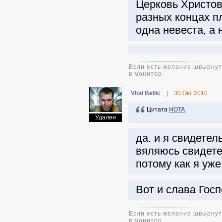
Церковь Христов
разных концах п
одна невеста, а
Если есть желание швырнуть
в монитор.
Vlod Bellic
|
30 Окт 2010
Цитата
НОТА
Удален
да. и я свидетел
вяляюсь свидете
потому как я уже
Вот и слава Госп
Если есть желание швырнуть
в монитор.