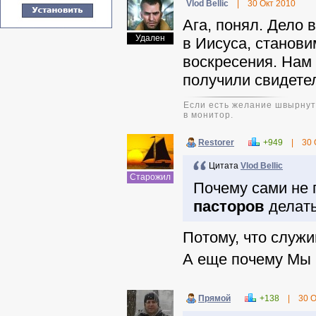
Vlod Bellic
|
30 Окт 2010
Ага, понял. Дело 
Удален
в Иисуса, станов
воскресения. Нам 
получили свидетел
Если есть желание швырнуть
в монитор.
Restorer
+949
|
30 
Цитата
Vlod Bellic
Старожил
Почему сами не 
пасторов
делать
Потому, что служи
А еще почему Мы 
Прямой
+138
|
30 О