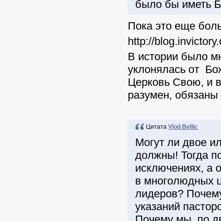
было бы иметь Б
Пока это еще бол
http://blog.invicto
В истории было мн
уклонялась от Бож
Церковь Свою, и в
разумен, обязаны 
Цитата
Vlod Bellic
Могут ли двое и
должны! Тогда п
исключениях, а 
в многолюдных ц
лидеров? Почему
указаний пасторо
Почему мы, по д