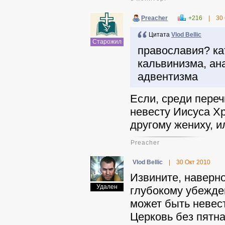
Preacher
+216
|
30
Цитата
Vlod Bellic
Старожил
православия? ка
кальвинизма, ан
адвентизма
Если, среди пере
невесту Иисуса Хр
другому жениху, и
Preacher
Vlod Bellic
|
30 Окт 2010
Извините, наверн
Удален
глубокому убежде
может быть невест
Церковь без пятна