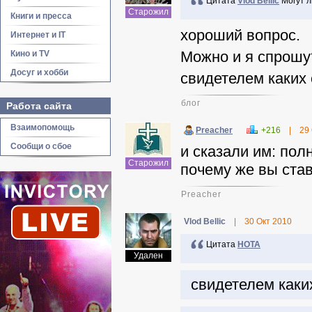
Цитата
Vlod Bellic
Могут л
свидетели?
Старожил
Книги и пресса
хороший вопрос.
Интернет и IT
Можно и я спрошу
Кино и TV
Досуг и хобби
свидетелем каких
блог
Работа сайта
Взаимопомощь
Preacher
+216
|
29
Сообщи о сбое
и сказали им: пол
Старожил
почему же вы ста
Preacher
Vlod Bellic
|
30 Окт 2010
Цитата
НОТА
Удален
свидетелем каки