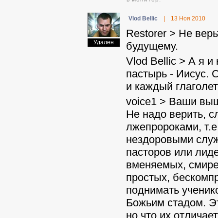
Vlod Bellic
|
13 Ноя 2010
Restorer > Не вер
Удален
будущему.
Vlod Bellic > А я 
пастырь - Иисус.
и каждый глаголет
voice1 > Ваши вы
Не надо верить, 
лжепророками, т
нездоровыми служ
пасторов или лид
вменяемых, смире
простых, бескомпр
поднимать ученико
Божьим стадом. Э
но что их отлича