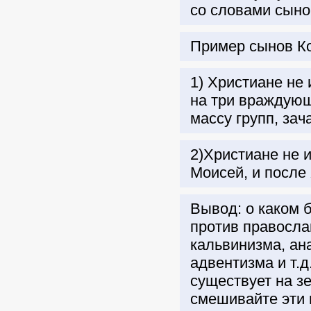
со словами сыно
Пример сынов К
1) Христиане не
на три враждующ
массу групп, за
2)Христиане не 
Моисей, и после
Вывод: о каком 
против правосла
кальвинизма, ан
адвентизма и т.д
существует на з
смешивайте эти 