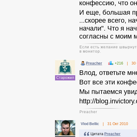
конфессию, что о
И еще, большая п
...скорее всего, н
начали". Что я нач
согласны с моим 
Если есть желание швырнуть
в монитор.
Preacher
+216
|
30
Влод, ответьте мн
Старожил
Вот все эти конфе
Мы пытаемся увиде
http://blog.invicto
Preacher
Vlod Bellic
|
31 Окт 2010
Цитата
Preacher