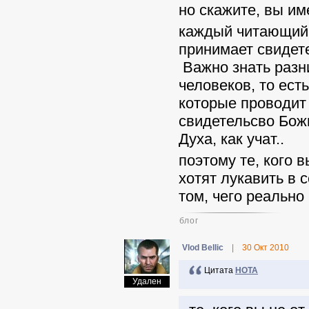
но скажите, вы им
каждый читающий 
принимает свидет
Важно знать разн
человеков, то ест
которые проводит 
свидетельсво Бож
Духа, как учат..
поэтому те, кого 
хотят лукавить в 
том, чего реально
блог
Vlod Bellic
|
30 Окт 2010
Цитата
НОТА
Удален