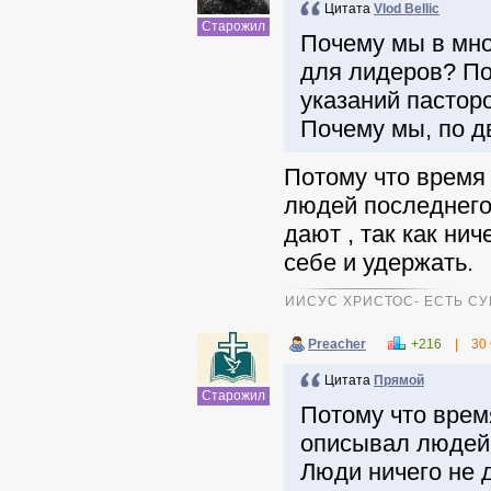
Цитата
Vlod Bellic
Старожил
Почему мы в мно
для лидеров? По
указаний пасторо
Почему мы, по д
Потому что время
людей последнего 
дают , так как ни
себе и удержать.
ИИСУС ХРИСТОС- ЕСТЬ СУ
Preacher
+216
|
30
Цитата
Прямой
Старожил
Потому что врем
описывал людей 
Люди ничего не д