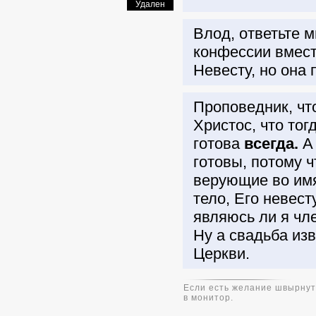
Удален
Влод, ответьте м
конфессии вмест
Невесту, но она 
Проповедник, что
Христос, что то
готова
всегда.
А 
готовы, потому ч
верующие во имя
тело, Его невест
являюсь ли я чл
Ну а свадьба изв
Церкви.
Если есть желание швырнуть
в монитор.