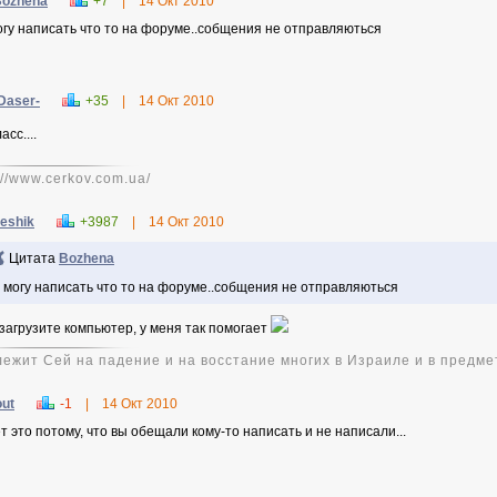
Bozhena
+7
|
14 Окт 2010
огу написать что то на форуме..собщения не отправляються
Daser-
+35
|
14 Окт 2010
асс....
://www.cerkov.com.ua/
eshik
+3987
|
14 Окт 2010
Цитата
Bozhena
 могу написать что то на форуме..собщения не отправляються
загрузите компьютер, у меня так помогает
 лежит Сей на падение и на восстание многих в Израиле и в предм
out
-1
|
14 Окт 2010
т это потому, что вы обещали кому-то написать и не написали...