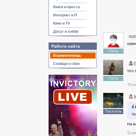
Книги и пресса
Интернет и IT
Кино и TV
Досуг и хобби
ora
нужн
Работа сайта
Гость
Взаимопомощь
П
Сообщи о сбое
Что т
Гость
Тол
h
Писатель
Чт
На к
Есл