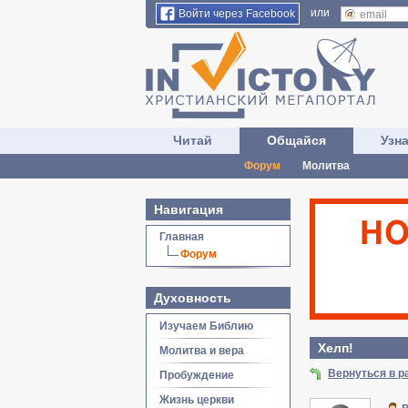
или
Войти через Facebook
Читай
Общайся
Узн
Форум
Молитва
Навигация
Главная
Форум
Духовность
Изучаем Библию
Хелп!
Молитва и вера
Вернуться в 
Пробуждение
Жизнь церкви