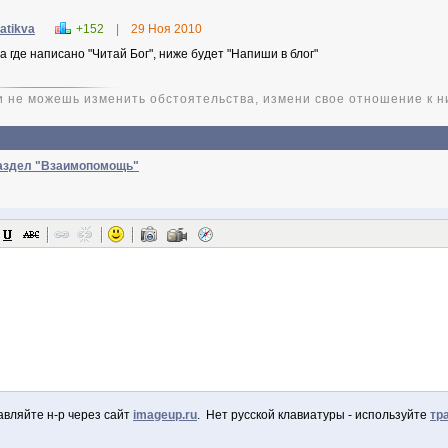
atikva
+152
|
29 Ноя 2010
а где написано "Читай Бог", ниже будет "Напиши в блог"
и не можешь изменить обстоятельства, измени свое отношение к н
раздел "Взаимопомощь"
авляйте н-р через сайт
imageup.ru
. Нет русской клавиатуры - используйте
тр
оваться через Facebook