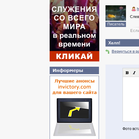
h
Слев
Писатель
Есл
Хелп!
Вернуться в 
Фото вст
Авториз