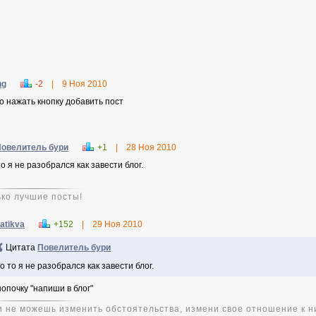
ng
-2
|
9 Ноя 2010
о нажать кнопку добавить пост
овелитель бури
+1
|
28 Ноя 2010
о я не разобрался как завести блог.
ько лучшие посты!
atikva
+152
|
29 Ноя 2010
Цитата
Повелитель бури
о то я не разобрался как завести блог.
нопочку "напиши в блог"
и не можешь изменить обстоятельства, измени свое отношение к н