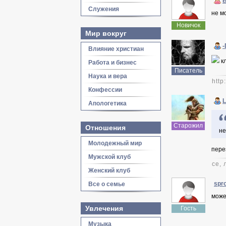
Служения
не м
Новичок
Мир вокруг
-
Влияние христиан
кл
Работа и бизнес
Писатель
Наука и вера
http
Конфессии
L
Апологетика
Старожил
Отношения
не
Молодежный мир
пере
Мужской клуб
се,
Женский клуб
spr
Все о семье
може
Увлечения
Гость
Музыка