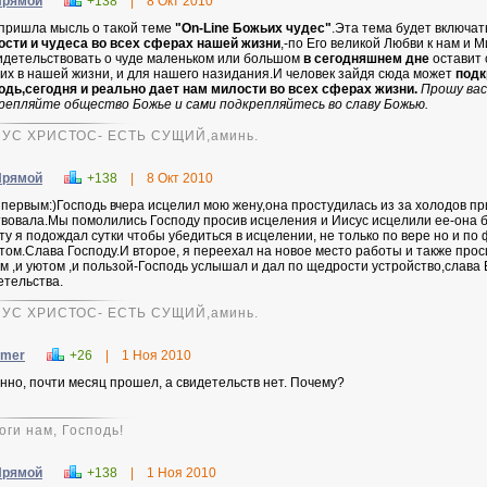
Прямой
+138
|
8 Окт 2010
пришла мысль о такой теме
"On-Line Божьих чудес"
.Эта тема будет включат
сти и чудеса во всех сферах нашей жизни
,-по Его великой Любви к нам и М
идетельствовать о чуде маленьком или большом
в сегодняшнем дне
оставит 
их в нашей жизни, и для нашего назидания.И человек зайдя сюда может
подк
одь,сегодня и реально дает нам милости во всех сферах жизни.
Прошу вас
репляйте общество Божье и сами подкрепляйтесь во славу Божью.
УС ХРИСТОС- ЕСТЬ СУЩИЙ,аминь.
Прямой
+138
|
8 Окт 2010
 первым:)Господь вчера исцелил мою жену,она простудилась из за холодов п
твовала.Мы помолились Господу просив исцеления и Иисус исцелили ее-она 
ту я подождал сутки чтобы убедиться в исцелении, не только по вере но и по
том.Слава Господу.И второе, я переехал на новое место работы и также прос
м ,и уютом ,и пользой-Господь услышал и дал по щедрости устройство,слава 
етельства.
УС ХРИСТОС- ЕСТЬ СУЩИЙ,аминь.
kmer
+26
|
1 Ноя 2010
нно, почти месяц прошел, а свидетельств нет. Почему?
оги нам, Господь!
Прямой
+138
|
1 Ноя 2010