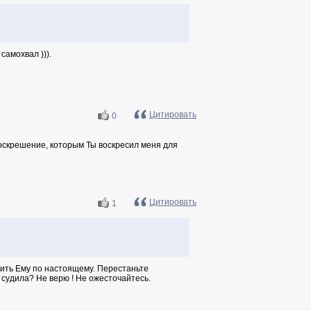
самохвал ))).
Цитировать
0
воскрешение, которым Ты воскресил меня для
Цитировать
1
ужить Ему по настоящему. Перестаньте
 судила? Не верю ! Не ожесточайтесь.