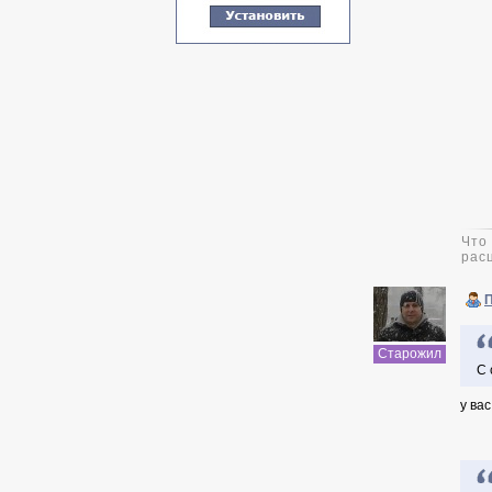
Что
рас
Старожил
С 
у вас