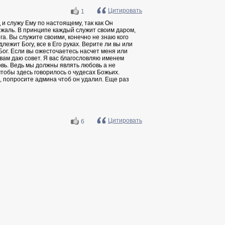
Цитировать
1
д и служу Ему по настоящему, так как Он
 жаль. В принципе каждый служит своим даром,
га. Вы служите своими, конечно не знаю кого
длежит Богу, все в Его руках. Верите ли вы или
 Бог. Если вы ожесточаетесь насчет меня или
 вам даю совет. Я вас благословляю именем
вь. Ведь мы должны являть любовь а не
чтобы здесь говорилось о чудесах Божьих.
, попросите админа чтоб он удалил. Еще раз
Цитировать
6