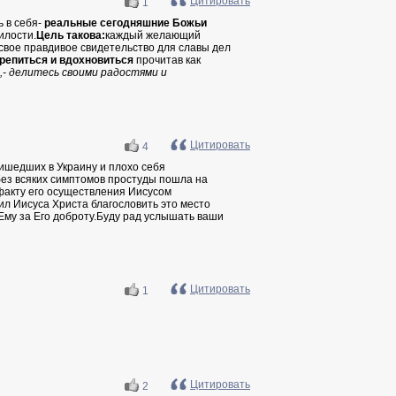
Цитировать
1
ь в себя-
реальные сегодняшние Божьи
илости.
Цель такова:
каждый желающий
свое правдивое свидетельство для славы дел
репиться и вдохновиться
прочитав как
,- делитесь своими радостями и
Цитировать
4
ришедших в Украину и плохо себя
без всяких симптомов простуды пошла на
 факту его осуществления Иисусом
ил Иисуса Христа благословить это место
Ему за Его доброту.Буду рад услышать ваши
Цитировать
1
Цитировать
2