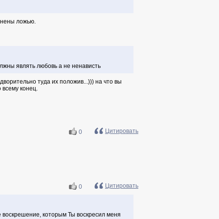
лнены ложью.
лжны являть любовь а не ненависть
ворительно туда их положив...))) на что вы
 всему конец.
Цитировать
0
Цитировать
0
ое воскрешение, которым Ты воскресил меня