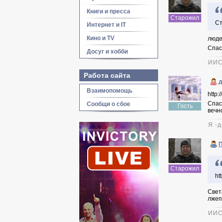
Книги и пресса
Старожил
Ст
Интернет и IT
Кино и TV
люде
Спас
Досуг и хобби
ИИС
Работа сайта
д
Взаимопомощь
http:
Спас
Сообщи о сбое
Гость
вечн
Я -
Старожил
ht
Свет
лжеп
ИИС