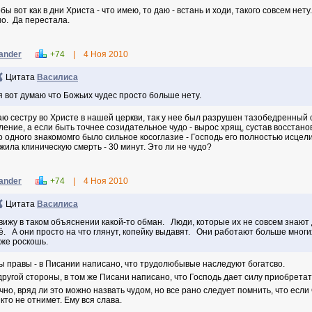
бы вот как в дни Христа - что имею, то даю - встань и ходи, такого совсем нету
но. Да перестала.
ander
+74
|
4 Ноя 2010
Цитата
Василиса
я вот думаю что Божьих чудес просто больше нету.
аю сестру во Христе в нашей церкви, так у нее был разрушен тазобедренный с
ление, а если быть точнее созидательное чудо - вырос хрящ, сустав восстанов
о одного знакомомго было сильное косоглазие - Господь его полностью исцел
жила клиническую смерть - 30 минут. Это ли не чудо?
ander
+74
|
4 Ноя 2010
Цитата
Василиса
вижу в таком объяснении какой-то обман. Люди, которые их не совсем знают д
ё. А они просто на что глянут, копейку выдавят. Они работают больше многи
же роскошь.
вы правы - в Писании написано, что трудолюбывые наследуют богатсво.
 другой стороны, в том же Писани написано, что Господь дает силу приобретат
чно, вряд ли это можно назвать чудом, но все рано следует помнить, что если 
икто не отнимет. Ему вся слава.