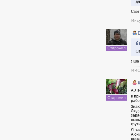
дл
Свет
Иис
Старожил
Св
Яша 
ИИС
А я 
К пр
Старожил
рабо
Знаю
Людя
зара
пекл
крути
Я ви
А он
роск