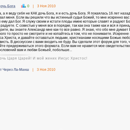
очь Бога
0
|
3 Ноя 2010
, а я веду себя не КАК дочь Бога, я и есть дочь Бога. Я покаялась 16 лет наза
вал меня. Если вы решили что вы истинный судья Божий, то мне искренно вас
й ему дал Бог. Я служу своим и кстати плоды имею которые славят и радуют Бо
радуете. С совестью у меня все в порядке, так как она также как и вся я прина
ерите, вы знаете Александр мне как-то все равно. Я знаю, что обо мне думает
кого то просто не смотрите и не копайтесь в том, что не понимаете. Искренне
са Христа, и давайте оставаться людьми, христианами носящими Божью любо
висть. В дисскуссии с вами входить не буду. Вы сделали этот форум для того, 
йте придерживаться этого формата. Если вам не нравится мое свидетельство
ословений вам и любви Божьей, побольше...
дочь Царя Царей! И мой жених Иисус Христос!
т Через Ла-Манш
|
3 Ноя 2010