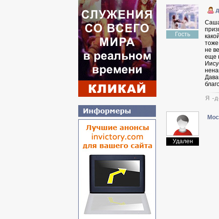
д
Саша
приз
Гость
како
тоже 
не в
еще 
Иису
нена
Дава
благ
Я -
Мос
Удален