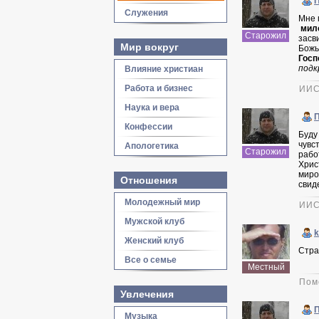
Служения
Мне 
мило
Старожил
засв
Мир вокруг
Божь
Госп
подк
Влияние христиан
Работа и бизнес
ИИС
Наука и вера
Конфессии
Буду
чувс
Апологетика
Старожил
рабо
Хрис
миро
Отношения
свид
Молодежный мир
ИИС
Мужской клуб
Женский клуб
Стра
Все о семье
Местный
Пом
Увлечения
Музыка