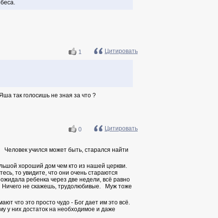
ебеса.
Цитировать
1
ша так голосишь не зная за что ?
Цитировать
0
е. Человек учился может быть, старался найти
льшой хороший дом чем кто из нашей церкви.
тесь, то увидите, что они очень стараются
ожидала ребенка через две недели, всё равно
а. Ничего не скажешь, трудолюбивые. Муж тоже
ают что это просто чудо - Бог дает им это всё.
му у них достаток на необходимое и даже