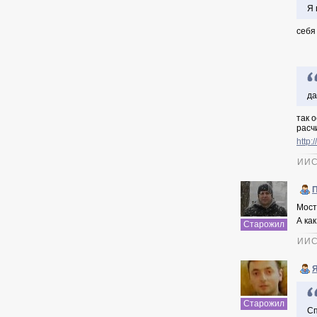
Я 
себя
да
так 
расч
http:
ИИС
Мост
А как
Старожил
ИИС
Я
Старожил
Сп