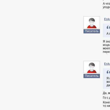
А что
угод
Esk
Писатель
А 
Я зн
исце
моег
пере
Esk
Писатель
Я 
вс
да
Да, 
Го с
Коне
то н