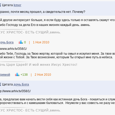
Цитата
kmer
ранно, почти месяц прошел, а свидетельств нет. Почему?
й другое интересует больше, я если буду здесь только я оставлять скажут что 
ибо Господу за дела Его в наших жизнях каждый день. аминь.
УС ХРИСТОС- ЕСТЬ СУЩИЙ,аминь.
очь Бога
0
|
1 Ноя 2010
//www.arhiv.tv/358/1/
ибо Тебе, Господь за Твою жертву, которой ты омыл и искупил меня. За твое 
ой жизни с Тобой. За Твое вознесение, которым Ты открыл мне путь в небеса.
дочь Царя Царей! И мой жених Иисус Христос!
Прямой
+138
|
2 Ноя 2010
Цитата
дочь Бога
tp://www.arhiv.tv/358/1/
а, предлагаю вам начать вести себя как истинная дочь Бога - покаяться и сл
ророчествовать и с камешками баловаться. Неужели у вас совесть не разу не
УС ХРИСТОС- ЕСТЬ СУЩИЙ,аминь.