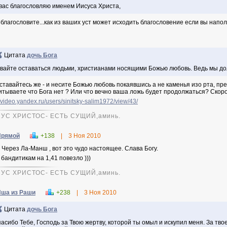
вас благословляю именем Иисуса Христа,
 благословите...как из ваших уст может исходить благословение если вы напо
Цитата
дочь Бога
вайте оставаться людьми, христианами носящими Божью любовь. Ведь мы до
оставайтесь же - и несите Божью любовь покаявшись а не каменья изо рта, пред
итываете что Бога нет ? Или что вечно ваша ложь будет продолжаться? Скоро
//video.yandex.ru/users/sinitsky-salim1972/view/43/
УС ХРИСТОС- ЕСТЬ СУЩИЙ,аминь.
Прямой
+138
|
3 Ноя 2010
 Через Ла-Манш , вот это чудо настоящее. Слава Богу.
 бандитикам на 1,41 повезло )))
УС ХРИСТОС- ЕСТЬ СУЩИЙ,аминь.
ша из Раши
+238
|
3 Ноя 2010
Цитата
дочь Бога
асибо Тебе, Господь за Твою жертву, которой ты омыл и искупил меня. За тв