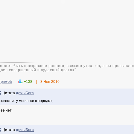
 может быть прекраснее раннего, свежего утра, когда ты просыпаеш
цвел совершенный и чудесный цветок?
Прямой
+138
|
3 Ноя 2010
Цитата
дочь Бога
совестью у меня все в порядке,
 ее нет.
Цитата
дочь Бога