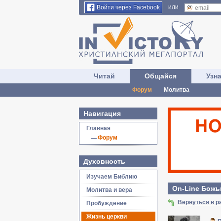
или
Войти через Facebook
Читай
Общайся
Узн
Форум
Молитва
Навигация
Главная
Форум
Духовность
Изучаем Библию
On-Line Божьи
Молитва и вера
Вернуться в р
Пробуждение
Жизнь церкви