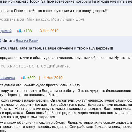
я вечной жизни с Тобой. За Твое вознесение, которым Ты открыл мне путь в н
а, слава Папе за тебя, за ваше служение и
твою
нашу церковь!!!!
ус жизнь моя, Мой воздух, Мой лучший Друг
Прямой
+138
|
3 Ноя 2010
Цитата
Яша из Раши
ета, слава Папе за тебя, за ваше служение и твою нашу церковь!!!!
преданность лжи и обману делает человека глупым и обреченным. Ну что ты Я
УС ХРИСТОС- ЕСТЬ СУЩИЙ,аминь.
Василиса
+300
|
4 Ноя 2010
вот думаю что Божьих чудес просто больше нету.
имеру, кто-то говорит что Бог дал мне работу. Это не чудо, это благословени
ту... Через время нашлась работа.
 одну семью в нашей церкви. Он служитель. Живут неплохо, имеют самый бо
м скромно говорят - Бог дает, Бог заботится о нас. Если вы с ними познакоми
ботать. Жена с дочками пекут каждые выходные и продают. Даже когда жена 
а и продавала. Когда новый ребенок родился, через месяц она опять начал
тся во всю, для семьи старается...
жу в таком объяснении какой-то обман. Люди, которые их не совсем знают дум
и просто на что глянут, копейку выдавят. Они работают больше многих, поэто
ошь.