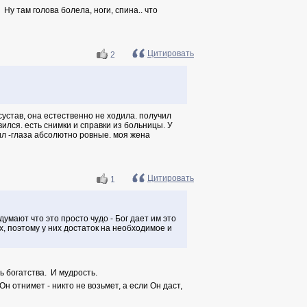
. Ну там голова болела, ноги, спина.. что
Цитировать
2
устав, она естественно не ходила. получил
ился. есть снимки и справки из больницы. У
ил -глаза абсолютно ровные. моя жена
Цитировать
1
умают что это просто чудо - Бог дает им это
х, поэтому у них достаток на необходимое и
ь богатства. И мудрость.
Он отнимет - никто не возьмет, а если Он даст,